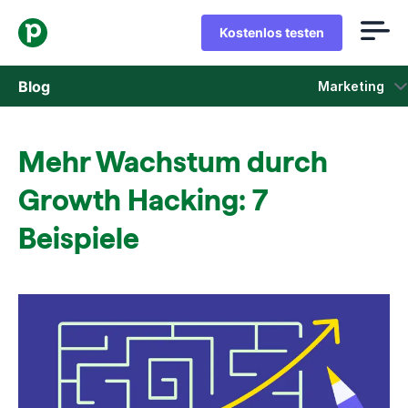
Kostenlos testen
Blog
Marketing
Vertrieb
Mehr Wachstum durch
Marketing
Growth Hacking: 7
Produkt-Updates
Beispiele
Fallstudien
In neuem Fenster öffnen