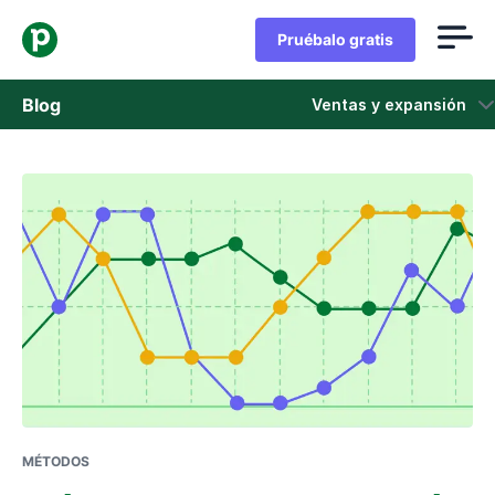
Pruébalo gratis
Blog
Ventas y expansión
Ventas
Marketing
Actualizaciones de Producto
Casos de estudio
Se abre en una nueva ventana
MÉTODOS