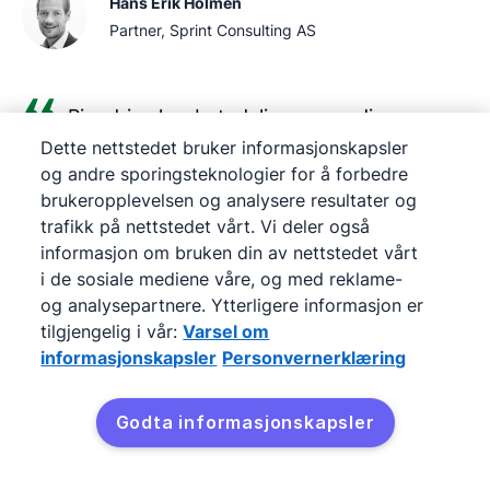
Hans Erik Holmen
Partner, Sprint Consulting AS
Pipedrive har betydelig mer verdi enn
Dette nettstedet bruker informasjonskapsler
andre CRM, men har fortsatt et brukervennlig
og andre sporingsteknologier for å forbedre
grensesnitt. Det ble tydelig at det passet godt
brukeropplevelsen og analysere resultater og
for teamet vårt til en pris vi hadde råd til.
trafikk på nettstedet vårt. Vi deler også
informasjon om bruken din av nettstedet vårt
Oliver Lee
i de sosiale mediene våre, og med reklame-
Salgsdirektør, CreativeRace
og analysepartnere. Ytterligere informasjon er
tilgjengelig i vår:
Varsel om
informasjonskapsler
Personvernerklæring
Hvis du ønsker å skalere og håndtere
kundebasen din effektivt, trenger du et CRM,
Godta informasjonskapsler
som Pipedrive, så enkelt er det.