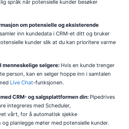
nlig språk når potensielle kunder besøker
rmasjon om potensielle og eksisterende
amler inn kundedata i CRM-et ditt og bruker
 potensielle kunder slik at du kan prioritere varme
l
menneskelige selgere
:
Hvis en kunde trenger
e person, kan en selger hoppe inn i samtalen
 med
Live Chat
-funksjonen.
 med CRM- og salgsplattformen din:
Pipedrives
e integreres med Scheduler,
et vårt, for å automatisk sjekke
in og planlegge møter med potensielle kunder.