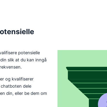
otensielle
lifisere potensielle
in slik at du kan inngå
frekvensen.
r og kvalifiserer
n chatboten dele
ten din, eller be dem om