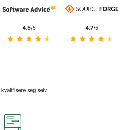
4.7
/5
4.5
/5
4.7 av 5
4.5 av 5
valifisere seg selv
Åpnes i nytt vindu