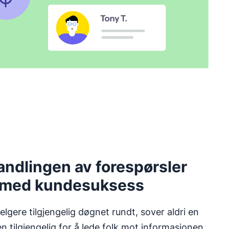
andlingen av forespørsler
 med kundesuksess
lgere tilgjengelig døgnet rundt, sover aldri en
en tilgjengelig for å lede folk mot informasjonen