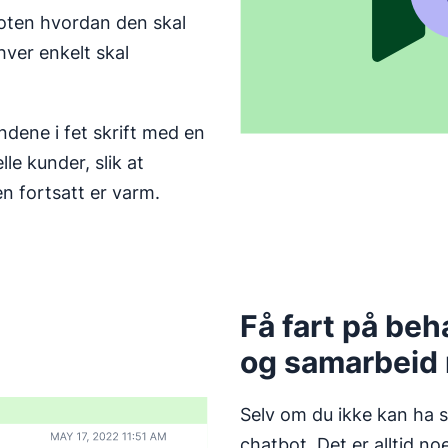
boten hvordan den skal
hver enkelt skal
ndene i fet skrift med en
le kunder, slik at
n fortsatt er varm.
Få fart på beh
og samarbeid
Selv om du ikke kan ha se
chatbot. Det er alltid no