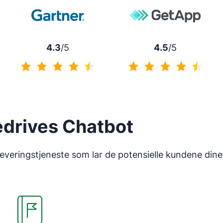
4.3
/5
4.5
/5
4.3 av 5
4.5 av 5
edrives Chatbot
eringstjeneste som lar de potensielle kundene dine k
Åpnes i nytt vindu