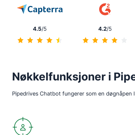
4.5
/5
4.2
/5
4.5 av 5
4.2 av 5
Nøkkelfunksjoner i Pip
Pipedrives Chatbot fungerer som en døgnåpen lev
Åpnes i nytt vindu