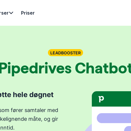
rser
Priser
LEADBOOSTER
Pipedrives Chatbo
tte hele døgnet
t som fører samtaler med
kelignende måte, og gir
nntid.