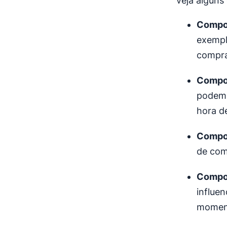
veja alguns 
Compor
exempl
compra
Compor
podem s
hora d
Compo
de com
Compor
influe
momen