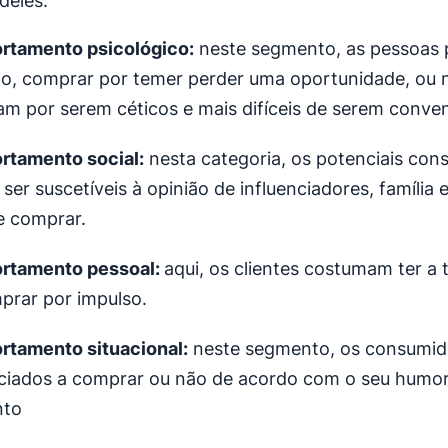
deles:
tamento psicológico:
neste segmento, as pessoas 
o, comprar por temer perder uma oportunidade, ou 
m por serem céticos e mais difíceis de serem conven
tamento social:
nesta categoria, os potenciais con
er suscetíveis à opinião de influenciadores, família 
e comprar.
rtamento pessoal:
aqui, os clientes costumam ter a
prar por impulso.
tamento situacional:
neste segmento, os consumid
nciados a comprar ou não de acordo com o seu humo
to