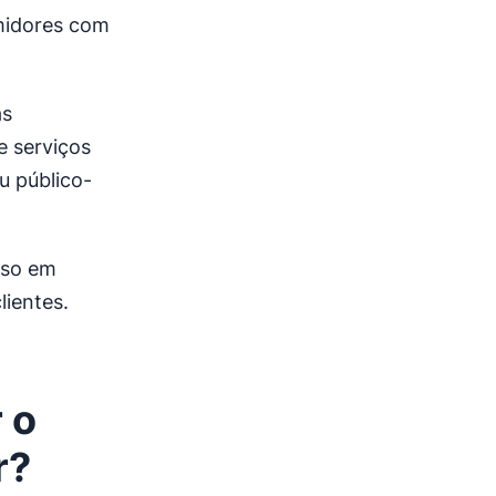
umidores com
as
e serviços
u público-
sso em
lientes.
 o
r?