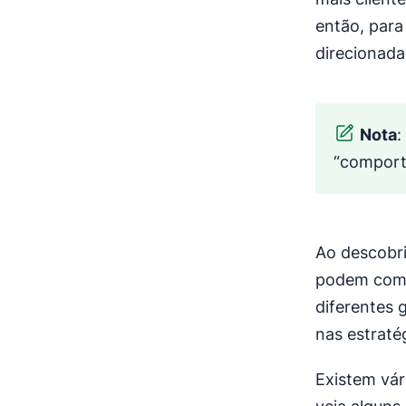
então, para
direcionada
Nota
:
“comport
Ao descobr
podem comp
diferentes 
nas estraté
Existem vá