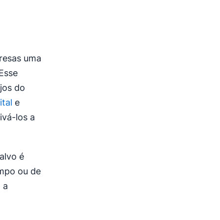
resas uma
 Esse
jos do
tal
e
ivá-los a
alvo é
empo ou de
 a