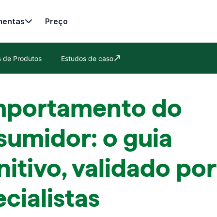
mentas
Preço
es de Produtos
Estudos de caso
Abre em uma nova janela
portamento do
sumidor: o guia
nitivo, validado por
cialistas