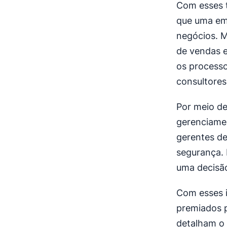
Com esses 
que uma em
negócios. M
de vendas 
os process
consultores
Por meio de
gerenciamen
gerentes de
segurança. 
uma decisã
Com esses i
premiados 
detalham o 