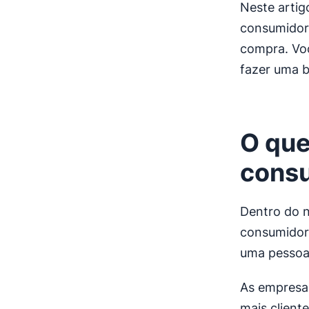
Neste artig
consumidor”
compra. Voc
fazer uma b
O que
cons
Dentro do 
consumidore
uma pessoa
As empresas
mais client