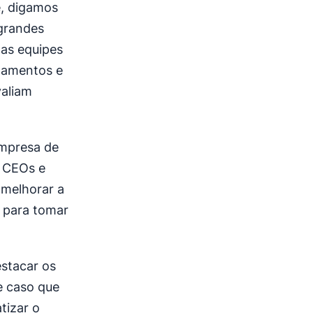
, digamos
grandes
 as equipes
tamentos e
valiam
empresa de
s CEOs e
 melhorar a
 para tomar
stacar os
e caso que
tizar o