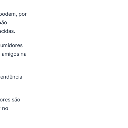
podem, por
não
cidas.
sumidores
e amigos na
 tendência
ores são
r no