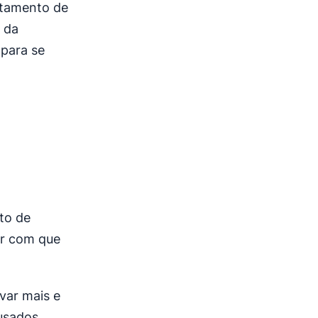
rtamento de
a da
 para se
to de
er com que
var mais e
usados,