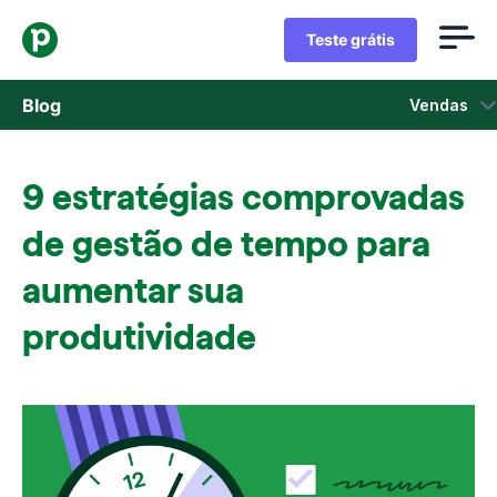
Teste grátis
Blog
Vendas
Vendas
9 estratégias comprovadas
Marketing
de gestão de tempo para
Atualizações de Produtos
aumentar sua
produtividade
Estudos de caso
Abre em uma nova janela