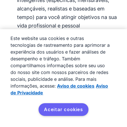
inteligentes (específicas, mensuráveis,
alcançáveis, realistas e baseadas em
tempo) para você atingir objetivos na sua
vida profissional e pessoal
Este website usa cookies e outras
Você também pode usar uma ferramenta de
tecnologias de rastreamento para aprimorar a
gestão do relacionamento com o cliente
(CRM)
experiência dos usuários e fazer análises de
como o
Pipedrive
. Com os diversos recursos,
desempenho e tráfego. Também
extensões e integrações do Pipedrive, você e
compartilhamos informações sobre seu uso
do nosso site com nossos parceiros de redes
sua equipe podem economizar tempo em uma
sociais, publicidade e análise. Para mais
ampla variedade de atividades.
informações, acesse:
Aviso de cookies
Aviso
de Privacidade
Para começar, você pode automatizar muitas
das partes demoradas dos seus
processos de
Aceitar cookies
vendas
e notificar membros da equipe
Experimente de graça
automaticamente quando o status delas mudar.