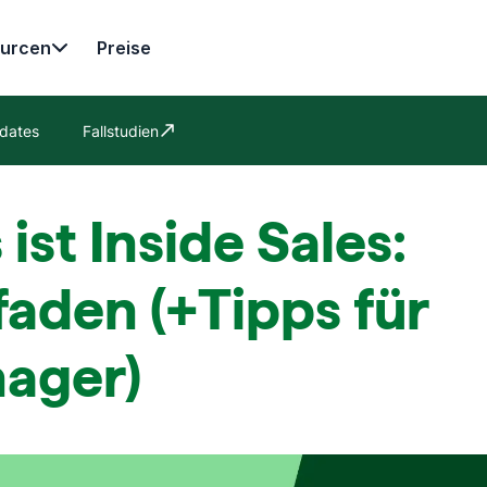
urcen
Preise
dates
Fallstudien
In neuem Fenster öffnen
ist Inside Sales:
faden (+Tipps für
ager)