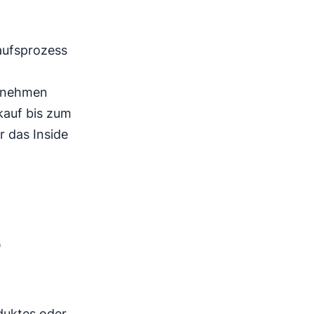
kaufsprozess
ernehmen
kauf bis zum
 das Inside
-
duktes oder