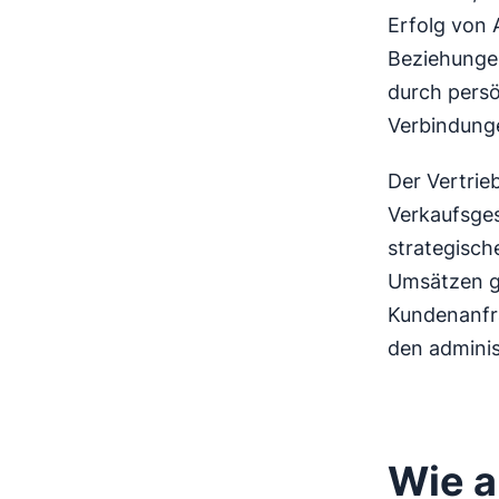
Erfolg von 
Beziehungen
durch persö
Verbindunge
Der Vertri
Verkaufsges
strategisch
Umsätzen ge
Kundenanfr
den adminis
Wie a