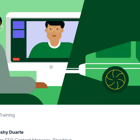
Training
shy Duarte
or SEO Content Manager, Pipedrive