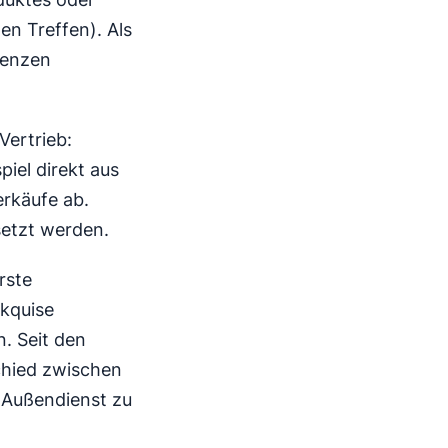
en Treffen). Als
renzen
Vertrieb:
iel direkt aus
rkäufe ab.
etzt werden.
rste
kquise
n. Seit den
chied zwischen
 Außendienst zu