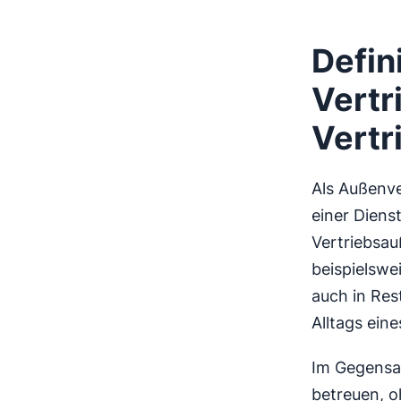
Defin
Vertr
Vertr
Als Außenve
einer Diens
Vertriebsau
beispielswe
auch in Res
Alltags ein
Im Gegensat
betreuen, o