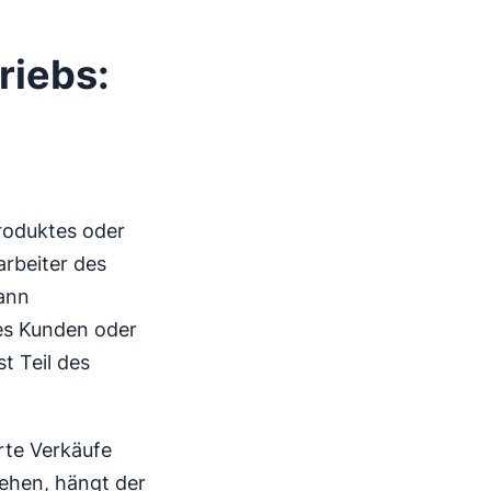
riebs:
roduktes oder
arbeiter des
kann
es Kunden oder
ist Teil des
rte Verkäufe
ehen, hängt der