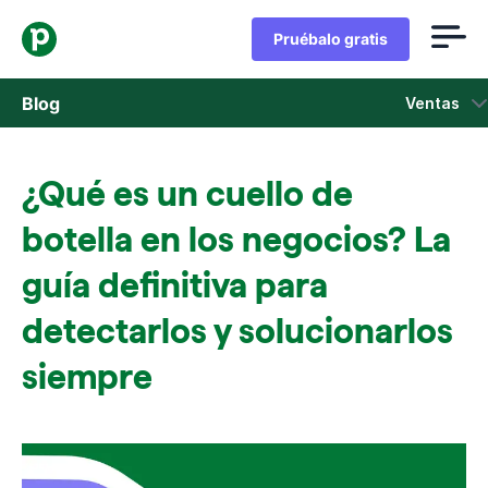
Pruébalo gratis
Blog
Ventas
Ventas
¿Qué es un cuello de
Marketing
botella en los negocios? La
Actualizaciones de Producto
guía definitiva para
detectarlos y solucionarlos
Casos de estudio
Se abre en una nueva ventana
siempre