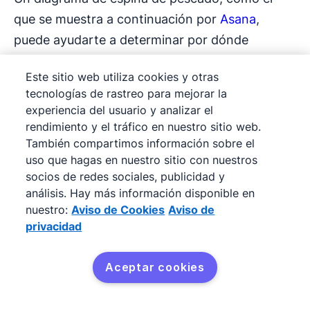
que se muestra a continuación por
Asana
,
puede ayudarte a determinar por dónde
empezar a buscar. La cabeza del pez
Este sitio web utiliza cookies y otras
representa el problema que estás tratando de
tecnologías de rastreo para mejorar la
resolver, mientras que las costillas representan
experiencia del usuario y analizar el
diferentes categorías y causas del problema.
rendimiento y el tráfico en nuestro sitio web.
También compartimos información sobre el
uso que hagas en nuestro sitio con nuestros
socios de redes sociales, publicidad y
análisis. Hay más información disponible en
nuestro:
Aviso de Cookies
Aviso de
privacidad
Aceptar cookies
Obténlo gratis.