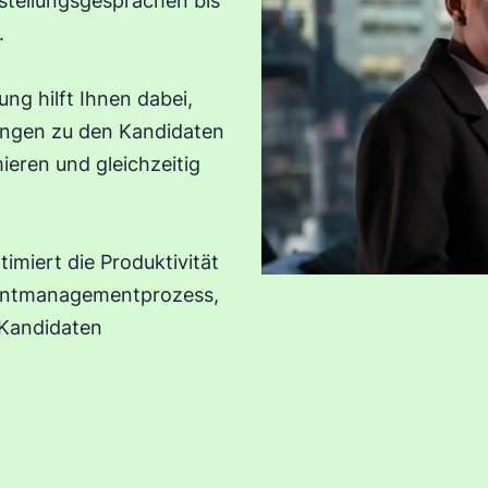
stellungsgesprächen bis
.
ng hilft Ihnen dabei,
ungen zu den Kandidaten
ieren und gleichzeitig
imiert die Produktivität
alentmanagementprozess,
 Kandidaten
en