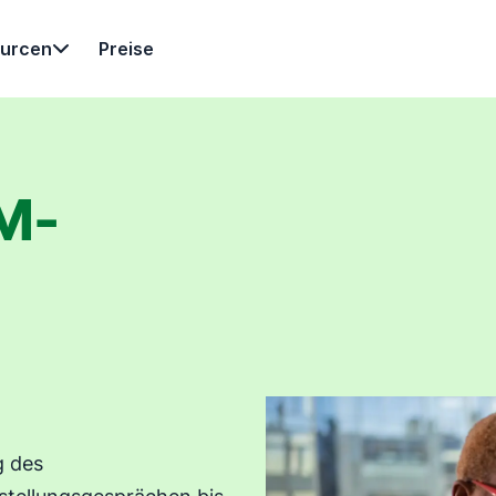
urcen
Preise
M-
g des