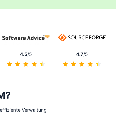
4.7
/5
4.5
/5
4.7 von 5
4.5 von 5
RM?
ffiziente Verwaltung