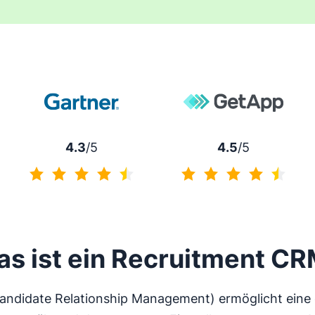
4.3
/5
4.5
/5
4.3 von 5
4.5 von 5
s ist ein Recruitment C
ndidate Relationship Management) ermöglicht eine e