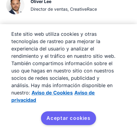
Oliver Lee
Director de ventas, CreativeRace
Nuestro proceso de ventas ha mejorado
Este sitio web utiliza cookies y otras
tecnologías de rastreo para mejorar la
en un 20 % y las horas totales dedicadas a las
experiencia del usuario y analizar el
tareas administrativas se han reducido en un 40
rendimiento y el tráfico en nuestro sitio web.
%.
También compartimos información sobre el
uso que hagas en nuestro sitio con nuestros
Jana Hodboďová
socios de redes sociales, publicidad y
Directora de ventas, Leadspicker
análisis. Hay más información disponible en
nuestro:
Aviso de Cookies
Aviso de
privacidad
Fascinado por su simplicidad y capacidad
de integración con mis otras herramientas
Aceptar cookies
(teléfono, correo y calendario).