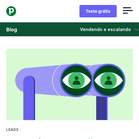
Teste grátis
Blog
Vendendo e escalando
Vendas
Marketing
Atualizações de Produtos
Estudos de caso
Abre em uma nova janela
LEADS