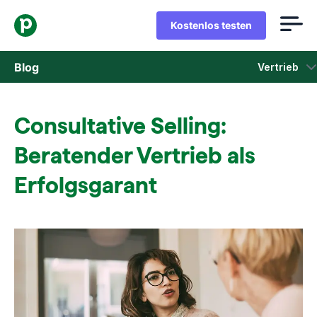
Kostenlos testen
Blog
Vertrieb
Vertrieb
Consultative Selling:
Marketing
Beratender Vertrieb als
Produkt-Updates
Erfolgsgarant
Fallstudien
In neuem Fenster öffnen