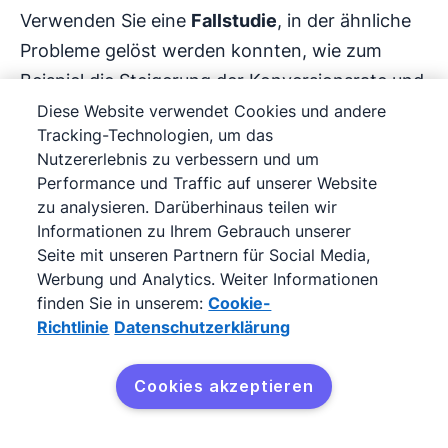
Verwenden Sie eine
Fallstudie
, in der ähnliche
Probleme gelöst werden konnten, wie zum
Beispiel die Steigerung der Konversionsrate und
des Website-Traffics. Präsentieren Sie Ihre
Diese Website verwendet Cookies und andere
Tracking-Technologien, um das
Beweise in Form von Screenshots oder
Nutzererlebnis zu verbessern und um
Analysediagrammen, um zu zeigen, dass Sie das
Performance und Traffic auf unserer Website
Problem des potenziellen Kunden lösen können.
zu analysieren. Darüberhinaus teilen wir
Informationen zu Ihrem Gebrauch unserer
Wenn Sie im Vorfeld während des
Seite mit unseren Partnern für Social Media,
Werbung und Analytics. Weiter Informationen
Verkaufsprozesses Ihre Hausaufgaben machen,
finden Sie in unserem:
Cookie-
ist die Wahrscheinlichkeit größer, dass sich Ihr
Richtlinie
Datenschutzerklärung
Interessent für Ihre Lösung entscheidet.
Cookies akzeptieren
Kostenlos testen
Fazit: Consultative Selling