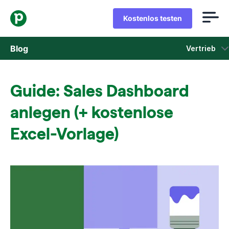
Kostenlos testen
Blog
Vertrieb
Vertrieb
Guide: Sales Dashboard
Marketing
anlegen (+ kostenlose
Produkt-Updates
Excel-Vorlage)
Fallstudien
In neuem Fenster öffnen