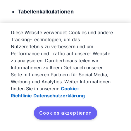
Tabellenkalkulationen
Business-Intelligence
Diese Website verwendet Cookies und andere
Tracking-Technologien, um das
Marketing-Automatisierung
Nutzererlebnis zu verbessern und um
Performance und Traffic auf unserer Website
Software für die Kundenbetreuung
zu analysieren. Darüberhinaus teilen wir
Informationen zu Ihrem Gebrauch unserer
Tools für die E-Mail-Erreichbarkeit
Seite mit unseren Partnern für Social Media,
Werbung und Analytics. Weiter Informationen
Chatbots und Nachrichtenübermittlung
finden Sie in unserem:
Cookie-
Richtlinie
Datenschutzerklärung
Software für die Angebotserstellung
Cookies akzeptieren
Nachverfolgung und Analytik
Projektmanagement-Software