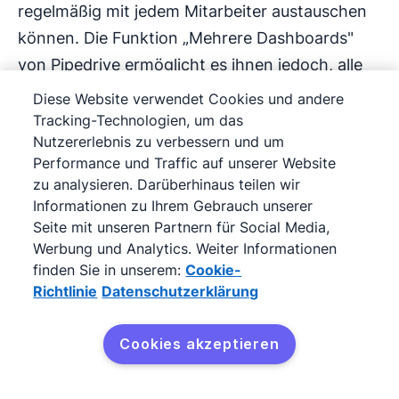
regelmäßig mit jedem Mitarbeiter austauschen
können. Die Funktion „Mehrere Dashboards"
von Pipedrive ermöglicht es ihnen jedoch, alle
wichtigen Informationen für jedes Team
Diese Website verwendet Cookies und andere
individuell im Auge zu behalten.
Tracking-Technologien, um das
Nutzererlebnis zu verbessern und um
Die Möglichkeit, ständig aktualisierte KPIs für
Performance und Traffic auf unserer Website
zu analysieren. Darüberhinaus teilen wir
jedes Team einsehen zu können, macht einen
Informationen zu Ihrem Gebrauch unserer
großen Unterschied, wenn Sie Entscheidungen
Seite mit unseren Partnern für Social Media,
für die gesamte Vertriebsorganisation treffen
Werbung und Analytics. Weiter Informationen
müssen.
finden Sie in unserem:
Cookie-
Richtlinie
Datenschutzerklärung
Cookies akzeptieren
Empfohlene Literatur