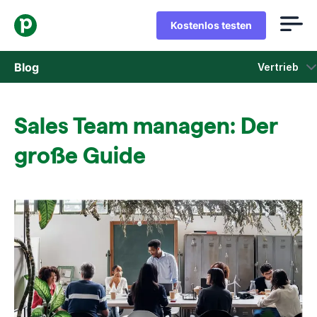
Kostenlos testen
Blog
Vertrieb
Vertrieb
Sales Team managen: Der
Marketing
große Guide
Produkt-Updates
Fallstudien
In neuem Fenster öffnen