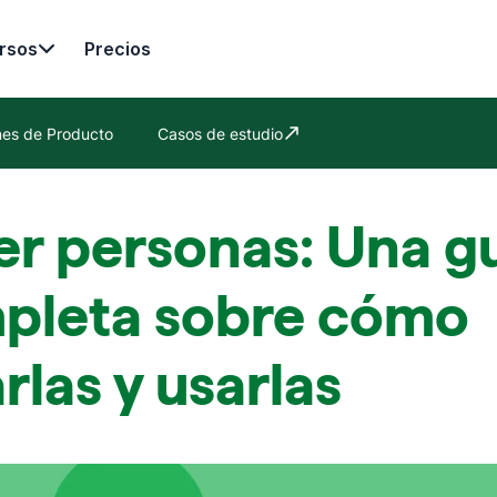
rsos
Precios
nes de Producto
Casos de estudio
Se abre en una nueva ventana
er personas: Una g
pleta sobre cómo
rlas y usarlas