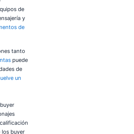
o
equipos de
nsajería y
mentos de
rones tanto
ntas
puede
idades de
suelve un
 buyer
onajes
calificación
 los buyer