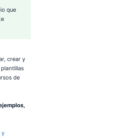
io que
te
r, crear y
plantillas
ursos de
 ejemplos,
 y