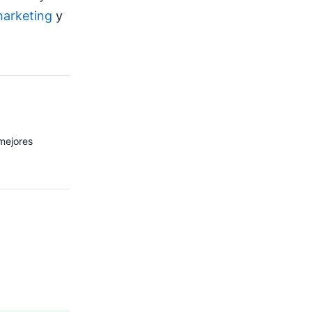
arketing
y
 mejores