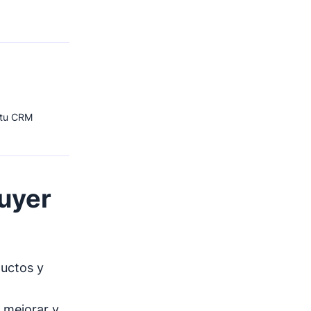
 tu CRM
uyer
ductos y
a mejorar y