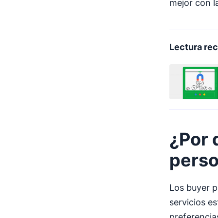
mejor con l
Lectura r
¿Por 
pers
Los buyer p
servicios e
preferencia