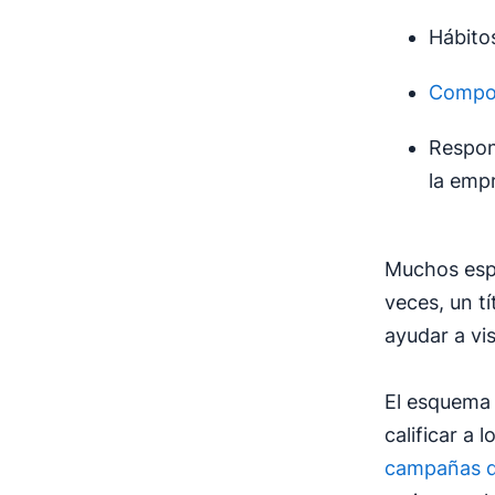
Hábito
Compo
Respon
la emp
Muchos espe
veces, un tí
ayudar a vi
El esquema 
calificar a 
campañas d