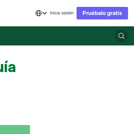
Pruébalo gratis
Inicia sesión
uía