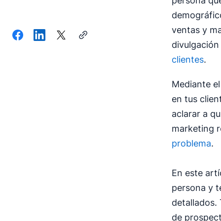
persona que
demográfico
ventas y ma
divulgación
clientes
.
Mediante el 
en tus clie
aclarar a q
marketing r
problema
.
En este art
persona y t
detallados.
de prospect