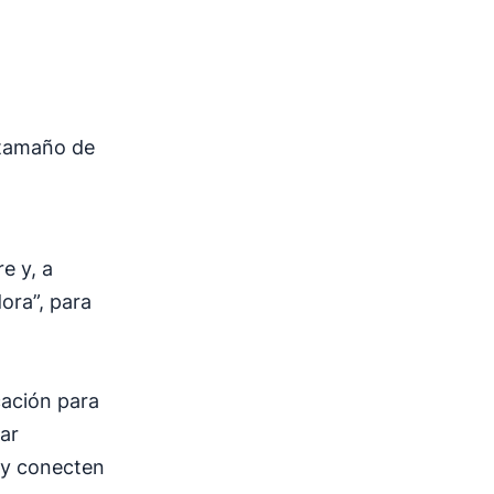
 tamaño de
e y, a
ora”, para
cación para
ear
 y conecten