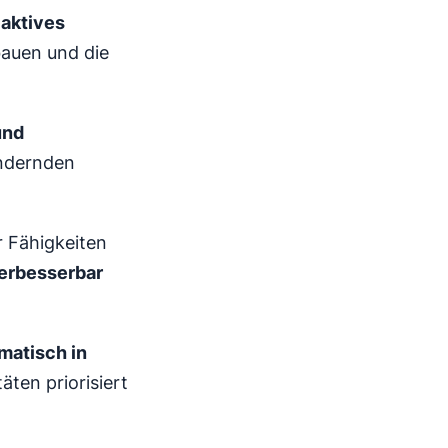
aktives
bauen und die
und
ändernden
r Fähigkeiten
verbesserbar
matisch in
äten priorisiert