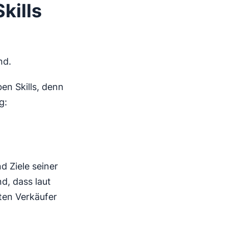
kills
nd.
en Skills, denn
g:
d Ziele seiner
d, dass laut
en Verkäufer