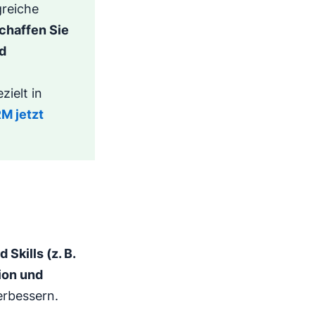
greiche
chaffen Sie
nd
zielt in
M jetzt
d Skills (z. B.
ion und
erbessern.