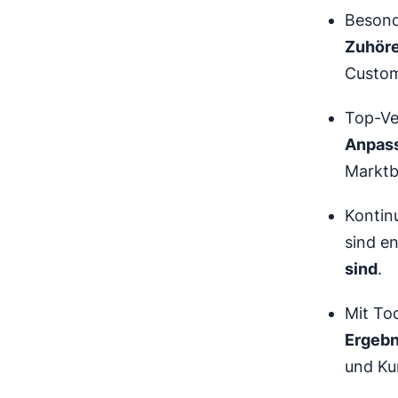
Besonde
Zuhören
Custom
Top-Ve
Anpass
Marktb
Kontinu
sind e
sind
.
Mit To
Ergebn
und Ku