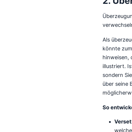
2. Übe
Überzeugung
verwechseln
Als überzeu
könnte zum 
hinweisen, 
illustriert.
sondern Sie
über seine 
möglicherwe
So entwick
Verset
welche