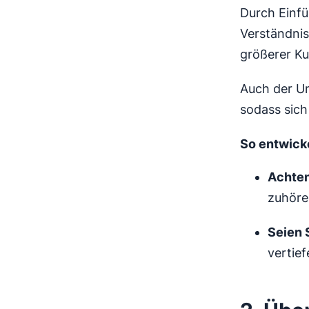
Durch Einfü
Verständnis
größerer K
Auch der Um
sodass sic
So entwick
Achten
zuhören
Seien 
vertie