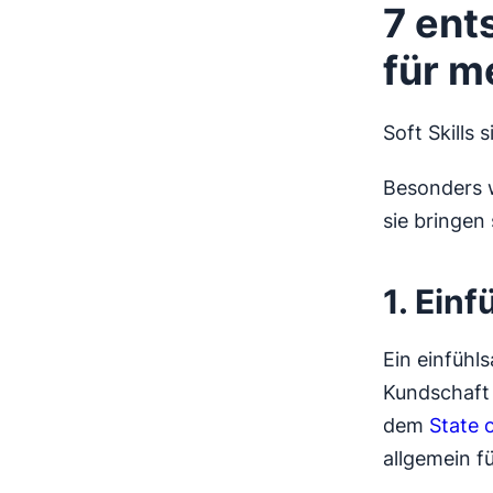
7 ent
für m
Soft Skills 
Besonders w
sie bringen
1. Ein
Ein einfühl
Kundschaft 
dem
State 
allgemein fü