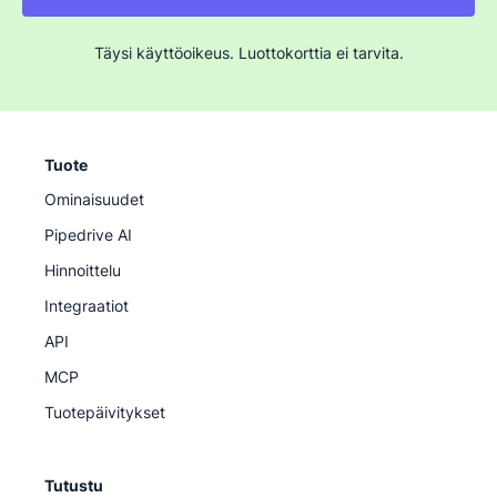
Täysi käyttöoikeus. Luottokorttia ei tarvita.
Tuote
Ominaisuudet
Pipedrive AI
Hinnoittelu
Integraatiot
API
MCP
Tuotepäivitykset
Tutustu