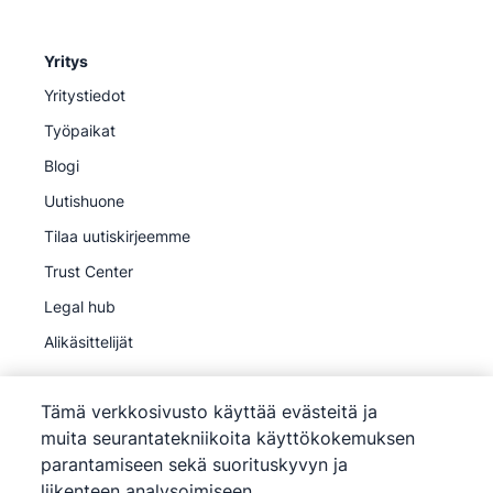
Yritys
Yritystiedot
Työpaikat
Blogi
Uutishuone
Tilaa uutiskirjeemme
Trust Center
Legal hub
Alikäsittelijät
Tämä verkkosivusto käyttää evästeitä ja
muita seurantatekniikoita käyttökokemuksen
parantamiseen sekä suorituskyvyn ja
©
2026
Pipedrive
liikenteen analysoimiseen