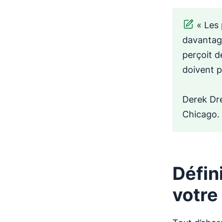
« Les
davantag
perçoit d
doivent p
Derek Dre
Chicago.
Défin
votre