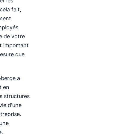
er les
ela fait,
ement
mployés
e de votre
st important
mesure que
oberge a
t en
s structures
vie d'une
treprise.
'une
e.