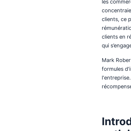
les commerc
concentraie
clients, ce 
rémunération
clients en 
qui s’engage
Mark Roberg
formules d'i
l'entrepris
récompense 
Intro