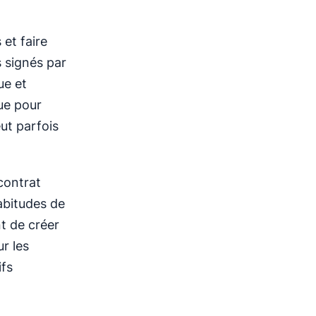
et faire
 signés par
ue et
ue pour
ut parfois
contrat
abitudes de
nt de créer
r les
ifs