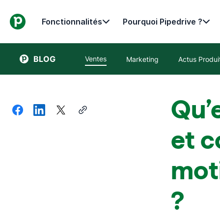
Fonctionnalités
Pourquoi Pipedrive ?
BLOG
Ventes
Marketing
Actus Produi
Qu’e
et c
mot
?