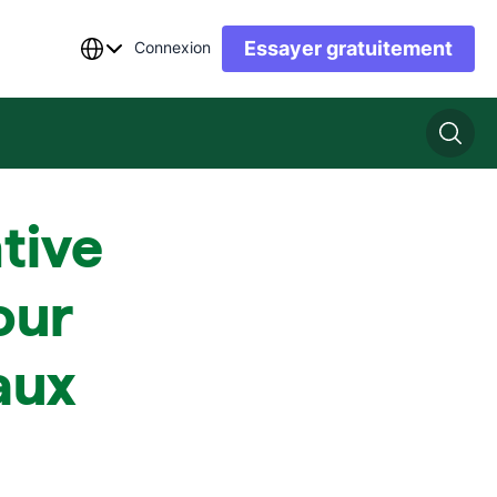
Essayer gratuitement
Connexion
tive
our
aux