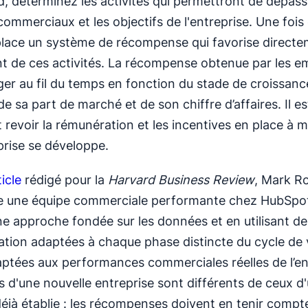
d, déterminez les activités qui permettront de dépass
ommerciaux et les objectifs de l'entreprise. Une fois c
lace un système de récompense qui favorise direct
t de ces activités. La récompense obtenue par les e
er au fil du temps en fonction du stade de croissanc
de sa part de marché et de son chiffre d’affaires. Il e
t revoir la rémunération et les incentives en place à 
prise se développe.
icle
rédigé pour la
Harvard Business Review
, Mark R
ce une équipe commerciale performante chez HubSpo
e approche fondée sur les données et en utilisant de
tion adaptées à chaque phase distincte du cycle de 
aptées aux performances commerciales réelles de l’en
fs d'une nouvelle entreprise sont différents de ceux d
déjà établie : les récompenses doivent en tenir compt