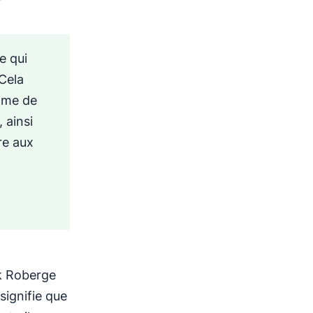
e qui
 Cela
amme de
 ainsi
re aux
rk Roberge
signifie que