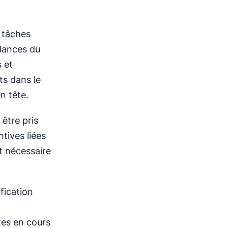
e tâches
dances du
s et
ts dans le
n tête.
 être pris
tives liées
 nécessaire
ification
tes en cours