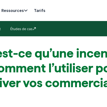
Ressources
Tarifs
t
Études de cas
S'ouvre dans une nouvelle fenêtre
st-ce qu’une incen
omment l’utiliser p
iver vos commerci