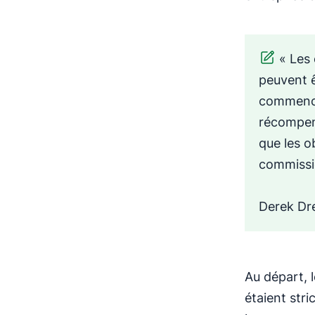
« Les
peuvent ê
commence 
récompens
que les o
commissi
Derek Dre
Au départ, 
étaient stri