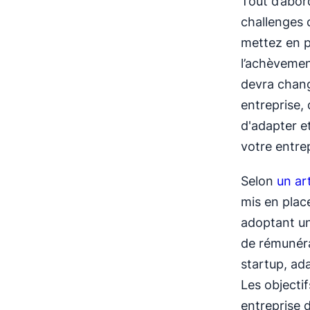
Tout d’abor
challenges c
mettez en p
l’achèvemen
devra chang
entreprise, 
d'adapter e
votre entre
Selon
un art
mis en pla
adoptant un
de rémunéra
startup, ad
Les objecti
entreprise 