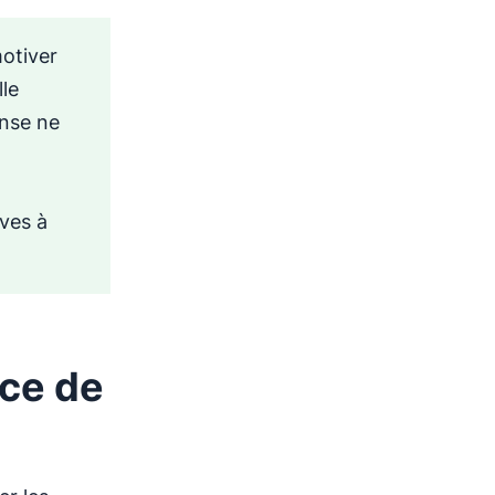
otiver
lle
ense ne
ives à
nce de