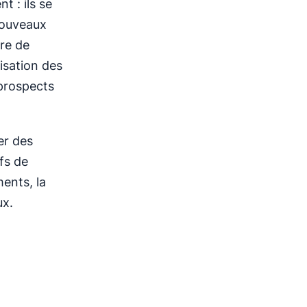
 : ils se
nouveaux
ure de
isation des
 prospects
er des
fs de
ents, la
ux.