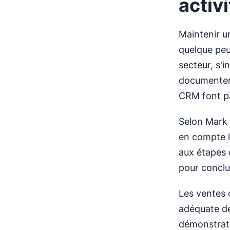
activ
Maintenir un
quelque peu
secteur, s'i
documenter 
CRM font pa
Selon Mark D
en compte l
aux étapes
pour conclur
Les ventes c
adéquate des
démonstrati