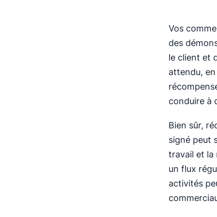
Vos commerc
des démonst
le client et
attendu, en
récompenser
conduire à
Bien sûr, r
signé peut 
travail et l
un flux rég
activités pe
commerciaux