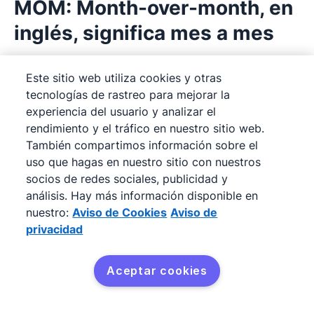
MOM: Month-over-month, en
inglés, significa mes a mes
Es un informe de una métrica en el mes actual
Este sitio web utiliza cookies y otras
en comparación con su rendimiento el mes
tecnologías de rastreo para mejorar la
experiencia del usuario y analizar el
anterior.
rendimiento y el tráfico en nuestro sitio web.
También compartimos información sobre el
Ejemplo:
“El informe de ingresos MOM mostró
uso que hagas en nuestro sitio con nuestros
un aumento pronunciado debido a los días
socios de redes sociales, publicidad y
festivos”.
análisis. Hay más información disponible en
nuestro:
Aviso de Cookies
Aviso de
privacidad
Lectura recomendada
Aceptar cookies
Obtén Pipedrive gratis
Cómo hacer un reporte de ventas
para mejorar tus resultados