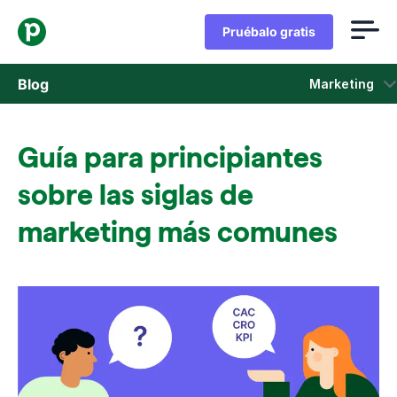
Pruébalo gratis
Blog
Marketing
Ventas
Guía para principiantes
Marketing
sobre las siglas de
Actualizaciones de Producto
marketing más comunes
Casos de estudio
Se abre en una nueva ventana