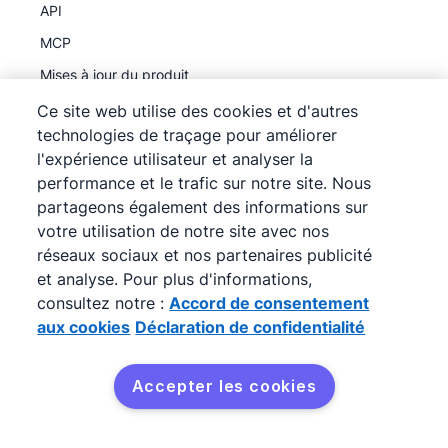
API
MCP
Mises à jour du produit
Ce site web utilise des cookies et d'autres
technologies de traçage pour améliorer
Découvrez
l'expérience utilisateur et analyser la
Programme partenaire
performance et le trafic sur notre site. Nous
Programme de parrainage
partageons également des informations sur
votre utilisation de notre site avec nos
Études de cas
réseaux sociaux et nos partenaires publicité
Cours sur le pipeline des ventes
et analyse. Pour plus d'informations,
Qu'est-ce qu'un CRM ?
consultez notre :
Accord de consentement
aux cookies
Déclaration de confidentialité
Ressources
Calculateur des ventes
Accepter les cookies
Centre d'assistance