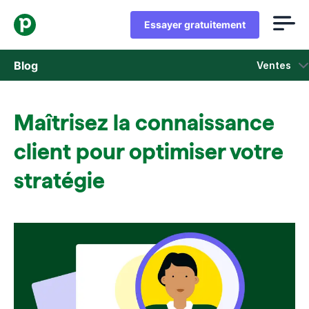
Essayer gratuitement
Blog
Ventes
Ventes
Maîtrisez la connaissance
Marketing
client pour optimiser votre
Actus Produit
stratégie
Études de cas
S'ouvre dans une nouvelle fenêtre