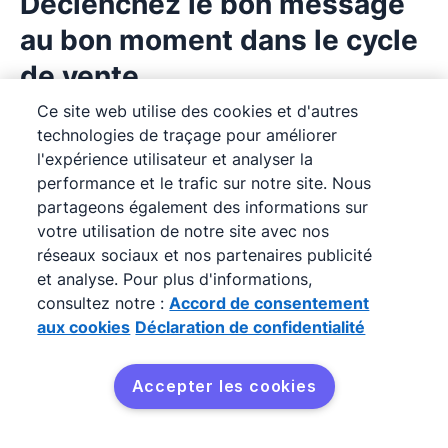
Déclenchez le bon message
au bon moment dans le cycle
de vente
Ce site web utilise des cookies et d'autres
Le marketing émotionnel repose en grande
technologies de traçage pour améliorer
partie sur la capacité à intervenir au bon
l'expérience utilisateur et analyser la
performance et le trafic sur notre site. Nous
moment, c’est-à-dire lorsque le prospect ou
partageons également des informations sur
client est le plus réceptif.
votre utilisation de notre site avec nos
réseaux sociaux et nos partenaires publicité
Le
logiciel de marketing automation
intégré à
et analyse. Pour plus d'informations,
Pipedrive vous permet de configurer des
consultez notre :
Accord de consentement
aux cookies
Déclaration de confidentialité
déclencheurs (
triggers
) basés sur le
comportement de vos contacts pour envoyer
Accepter les cookies
des messages pertinents et personnalisés au
Essayez gratuitement
bon moment. Par exemple, un prospect qui