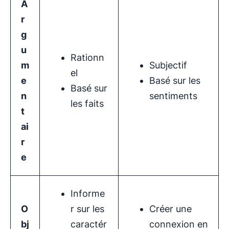
A
r
g
u
Rationn
m
Subjectif
el
e
Basé sur les
Basé sur
n
sentiments
les faits
t
ai
r
e
Informe
O
r sur les
Créer une
bj
caractér
connexion en