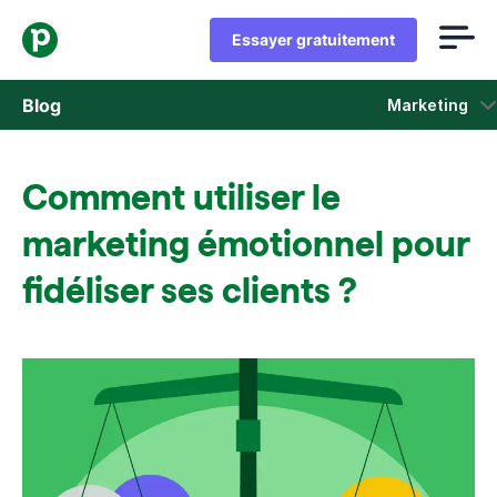
Essayer gratuitement
Blog
Marketing
Ventes
Comment utiliser le
Marketing
marketing émotionnel pour
Actus Produit
fidéliser ses clients ?
Études de cas
S'ouvre dans une nouvelle fenêtre