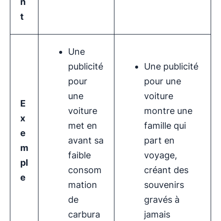
n
t
Une
publicité
Une publicité
pour
pour une
une
voiture
E
voiture
montre une
x
met en
famille qui
e
avant sa
part en
m
faible
voyage,
pl
consom
créant des
e
mation
souvenirs
de
gravés à
carbura
jamais