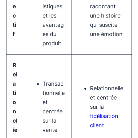
e
istiques
racontant
c
et les
une histoire
ti
avantag
qui suscite
f
es du
une émotion
produit
R
el
a
Transac
Relationnelle
ti
tionnelle
et centrée
o
et
sur la
n
centrée
fidélisation
cl
sur la
client
ie
vente