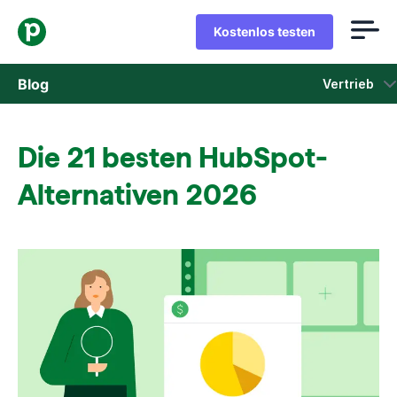
Kostenlos testen
Blog
Vertrieb
Vertrieb
Die 21 besten HubSpot-
Marketing
Alternativen 2026
Produkt-Updates
Fallstudien
In neuem Fenster öffnen