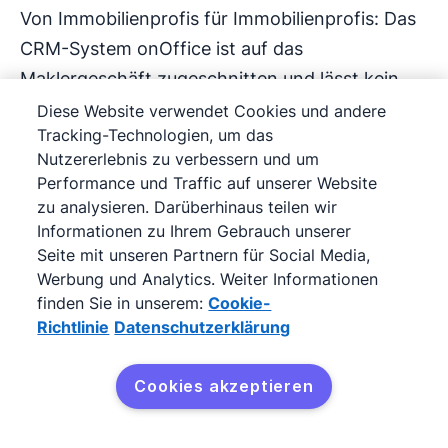
Von Immobilienprofis für Immobilienprofis: Das
CRM-System onOffice ist auf das
Maklergeschäft zugeschnitten und lässt kein
Bedürfnis seiner Zielkundschaft offen. Anders
Diese Website verwendet Cookies und andere
Tracking-Technologien, um das
als bei herkömmlichen CRM-Lösungen ist
Nutzererlebnis zu verbessern und um
onOffice weniger auf die Akquise von Leads
Performance und Traffic auf unserer Website
ausgerichtet und liefert daher nicht die typische
zu analysieren. Darüberhinaus teilen wir
Sales Pipeline. Stattdessen lassen sich mit dem
Informationen zu Ihrem Gebrauch unserer
Seite mit unseren Partnern für Social Media,
Anfragenmanager eine Reihe alltäglicher
Werbung und Analytics. Weiter Informationen
Makleraufgaben automatisieren wie
finden Sie in unserem:
Cookie-
beispielsweise Exposés zu versenden,
Richtlinie
Datenschutzerklärung
Immobilienanfragen zu beantworten oder
Adressen zu prüfen.
Cookies akzeptieren
Kostenlos testen
onOffice bietet eine HubSpot-Alternative für