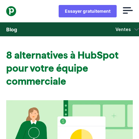
Essayer gratuitement
Blog
Ventes
Ventes
8 alternatives à HubSpot
Marketing
pour votre équipe
Actus Produit
commerciale
Études de cas
S'ouvre dans une nouvelle fenêtre