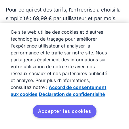
Pour ce qui est des tarifs, l’entreprise a choisi la
simplicité : 69,99 € par utilisateur et par mois.
Ce site web utilise des cookies et d'autres
technologies de traçage pour améliorer
l'expérience utilisateur et analyser la
Salesforce
performance et le trafic sur notre site. Nous
partageons également des informations sur
Salesforce est l’un des CRM les plus réputés du
votre utilisation de notre site avec nos
marché et probablement la meilleure alternative
réseaux sociaux et nos partenaires publicité
et analyse. Pour plus d'informations,
à HubSpot pour les très grandes entreprises.
consultez notre :
Accord de consentement
Plébiscité par les groupes internationaux, il se
aux cookies
Déclaration de confidentialité
distingue par sa capacité à couvrir tous les
aspects de la relation client, du marketing à la
Accepter les cookies
vente, en passant par le service après-vente et
Essayez gratuitement
l’analyse de données.