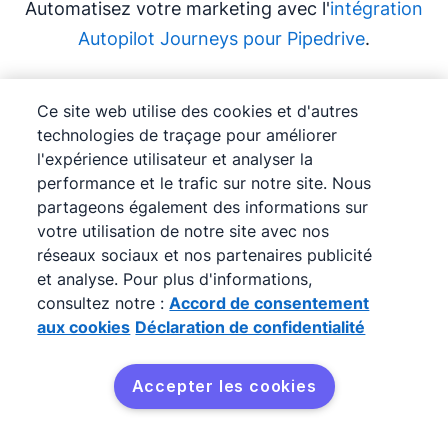
Automatisez votre marketing avec l'
intégration
Autopilot Journeys pour Pipedrive
.
Ce site web utilise des cookies et d'autres
technologies de traçage pour améliorer
l'expérience utilisateur et analyser la
performance et le trafic sur notre site. Nous
partageons également des informations sur
votre utilisation de notre site avec nos
Zapier
réseaux sociaux et nos partenaires publicité
et analyse. Pour plus d'informations,
Connectez des milliers d'applications à votre
consultez notre :
Accord de consentement
CRM. Grâce à sa connectivité exemplaire, vous
aux cookies
Déclaration de confidentialité
pouvez importer toutes vos informations de
réservation, demandes de renseignements
Accepter les cookies
transmises via votre site internet et demandes
par email en quelques clics grâce aux fonctions