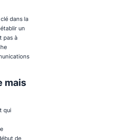
 clé dans la
établir un
t pas à
che
munications
e mais
t qui
re
 début de