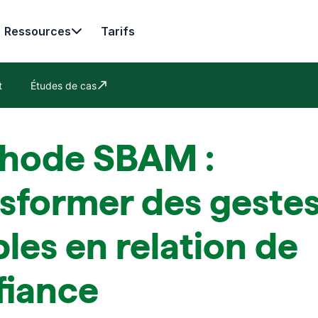
Ressources
Tarifs
t
Études de cas
S'ouvre dans une nouvelle fenêtre
hode SBAM :
nsformer des geste
les en relation de
fiance