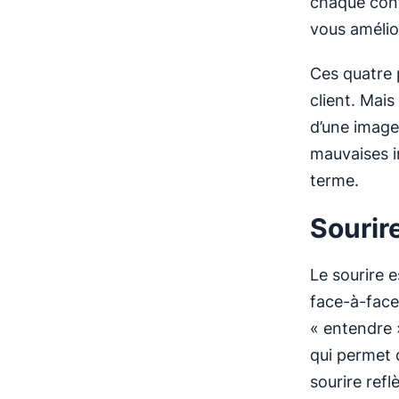
chaque cont
vous amélio
Ces quatre p
client. Mais
d’une image
mauvaises im
terme.
Sourir
Le sourire e
face-à-face
« entendre »
qui permet d
sourire refl