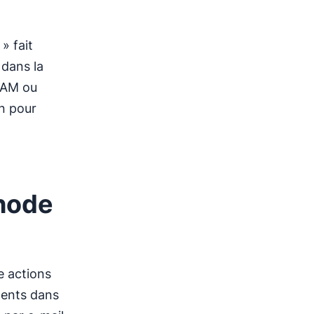
» fait
 dans la
BAM ou
on pour
thode
e actions
éments dans