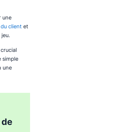
r une
 du client
et
jeu.
crucial
e simple
n une
 de