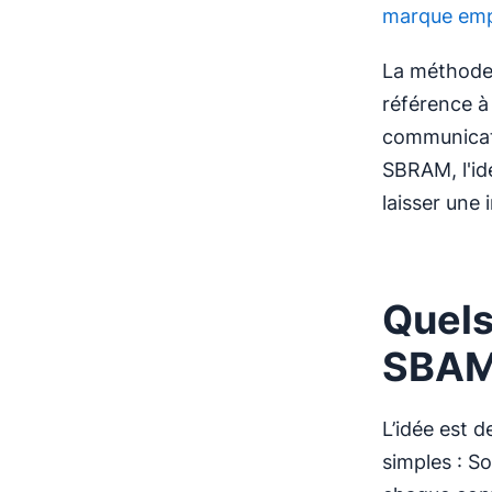
marque emp
La méthode 
référence à
communicat
SBRAM, l'id
laisser une 
Quels
SBAM
L’idée est d
simples : So