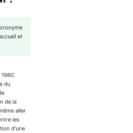
’acronyme
accueil et
 1980.
pe du
de
n de la
 même aller
entre les
tion d'une