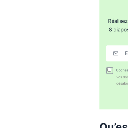
Réalise
8 diapos
E
Cochez 
Vos don
désabo
Qu’es