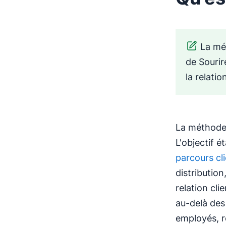
La mé
de Sourire
la relatio
La méthode 
L'objectif é
parcours cl
distribution
relation cl
au-delà des 
employés, r