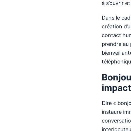
à s’ouvrir 
Dans le ca
création d’
contact huma
prendre au p
bienveillan
téléphoniqu
Bonjou
impact
Dire « bonj
instaure im
conversatio
interlocute