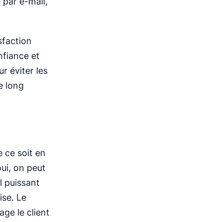
par e-mail,
sfaction
onfiance et
r éviter les
e long
e ce soit en
ui, on peut
l puissant
ise. Le
age le client