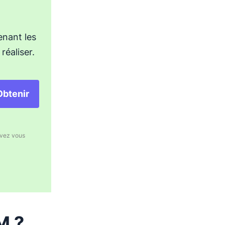
enant les
réaliser.
Obtenir
uvez vous
M ?