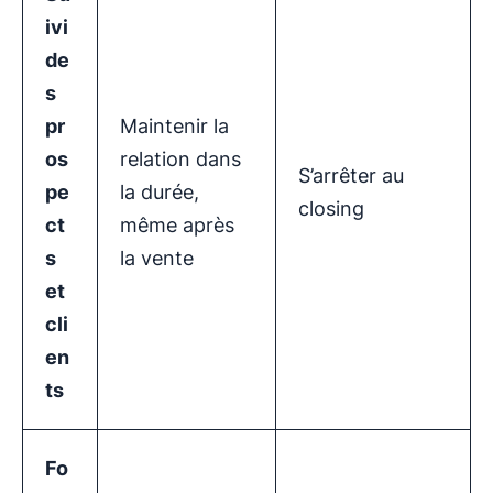
ivi
de
s
pr
Maintenir la
os
relation dans
S’arrêter au
pe
la durée,
closing
ct
même après
s
la vente
et
cli
en
ts
Fo