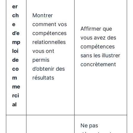
er
ch
Montrer
e
comment vos
Affirmer que
d’e
compétences
vous avez des
mp
relationnelles
compétences
loi
vous ont
sans les illustrer
de
permis
concrètement
co
d’obtenir des
m
résultats
me
rci
al
Ne pas