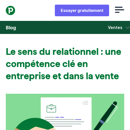
Essayer gratuitement
Blog
Ventes
Ventes
Le sens du relationnel : une
Marketing
compétence clé en
Actus Produit
entreprise et dans la vente
Études de cas
S'ouvre dans une nouvelle fenêtre