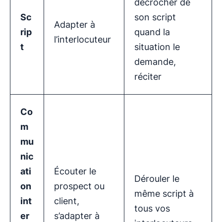
décrocher de
Sc
son script
Adapter à
rip
quand la
l’interlocuteur
t
situation le
demande,
réciter
Co
m
mu
nic
ati
Écouter le
Dérouler le
on
prospect ou
même script à
int
client,
tous vos
er
s’adapter à