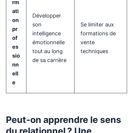
rm
ati
Développer
on
son
Se limiter aux
pr
intelligence
formations de
of
émotionnelle
vente
es
tout au long
techniques
sio
de sa carrière
nn
ell
e
Peut-on apprendre le sens
du relationnel ? Une