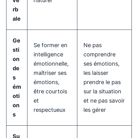
ve
naturel
rb
ale
Ge
Se former en
Ne pas
sti
intelligence
comprendre
on
émotionnelle,
ses émotions,
de
maîtriser ses
les laisser
s
émotions,
prendre le pas
ém
être courtois
sur la situation
oti
et
et ne pas savoir
on
respectueux
les gérer
s
Su