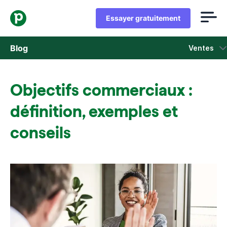
Essayer gratuitement
Blog
Ventes
Ventes
Objectifs commerciaux :
Marketing
définition, exemples et
Actus Produit
conseils
Études de cas
S'ouvre dans une nouvelle fenêtre