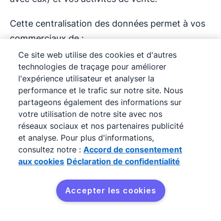
Cette centralisation des données permet à vos
commerciaux de :
Ce site web utilise des cookies et d'autres
Fixer des objectifs commerciaux basés sur
technologies de traçage pour améliorer
des données
l'expérience utilisateur et analyser la
performance et le trafic sur notre site. Nous
Décider des KPI à suivre
partageons également des informations sur
votre utilisation de notre site avec nos
réseaux sociaux et nos partenaires publicité
Améliorer la
prévision des ventes
et analyse. Pour plus d'informations,
consultez notre :
Accord de consentement
Suivre l’atteinte des objectifs et KPI avec
aux cookies
Déclaration de confidentialité
plus de précision en temps réel grâce aux
tableaux de bord et rapports automatisés
Accepter les cookies
inclus
Prendre des décisions plus éclairées basées