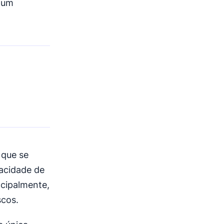
 um
 que se
pacidade de
ncipalmente,
scos.