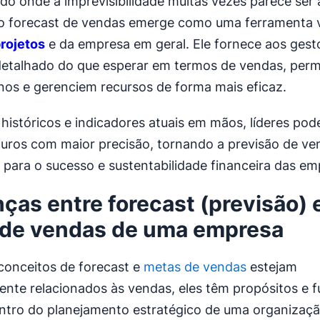
 onde a imprevisibilidade muitas vezes parece ser 
o forecast de vendas emerge como uma ferramenta vi
rojetos
e da empresa em geral. Ele fornece aos ges
etalhado do que esperar em termos de vendas, perm
nos e gerenciem recursos de forma mais eficaz.
istóricos e indicadores atuais em mãos, líderes pod
turos com maior precisão, tornando a previsão de v
para o sucesso e sustentabilidade financeira das em
nças entre forecast (previsão) 
de vendas de uma empresa
conceitos de forecast e
metas de vendas
estejam
ente relacionados às vendas, eles têm propósitos e 
entro do planejamento estratégico de uma organizaçã