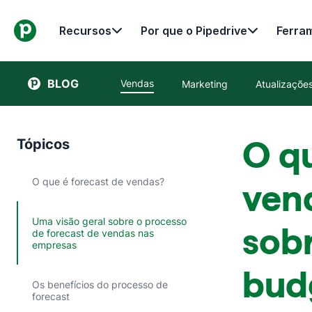
Recursos
Por que o Pipedrive
Ferra
BLOG
Vendas
Marketing
Atualizaçõ
O qu
Tópicos
O que é forecast de vendas?
ven
Uma visão geral sobre o processo
sobr
de forecast de vendas nas
empresas
bud
Os benefícios do processo de
forecast