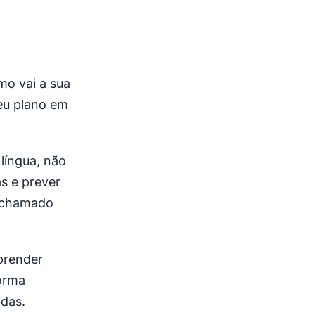
mo vai a sua
eu plano em
língua, não
s e prever
o chamado
aprender
forma
das.