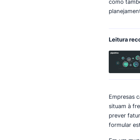
como també
planejament
Leitura re
Empresas ca
situam à fr
prever fatu
formular es