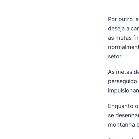
Por outro l
deseja alca
as metas fi
normalment
setor.
As metas d
perseguido 
impulsionan
Enquanto o 
se desenha
montanha qu