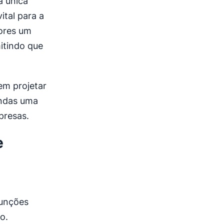
a única
tal para a
tores um
itindo que
em projetar
endas uma
presas.
e
funções
o.