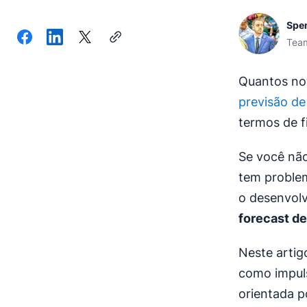
Spe
Team
Quantos nov
previsão d
termos de 
Se você não
tem problem
o desenvol
forecast d
Neste artig
como impuls
orientada 