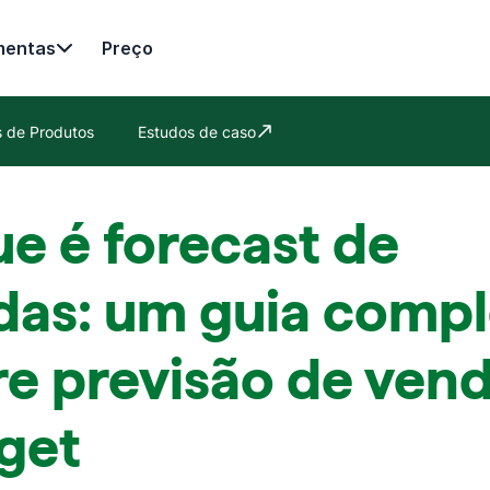
mentas
Preço
es de Produtos
Estudos de caso
Abre em uma nova janela
e é forecast de
das: um guia compl
e previsão de vend
get