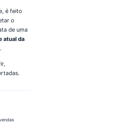
, é feito
etar o
ata de uma
e atual da
.
ir,
ertadas.
 vendas