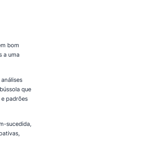
 em bom
s a uma
análises
 bússola que
 e padrões
em-sucedida,
oativas,