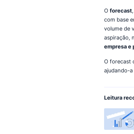
O
forecast
com base em
volume de 
aspiração,
empresa e 
O forecast 
ajudando-a 
Leitura re