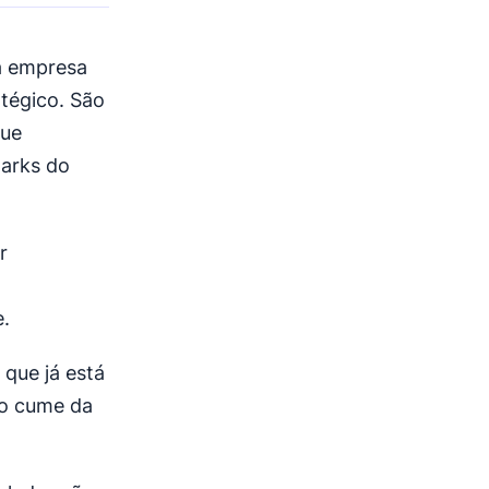
a empresa
tégico. São
que
arks do
r
e.
que já está
no cume da