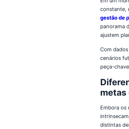
Em um mundo
constante, 
gestão de p
panorama d
ajustem pla
Com dados h
cenários fu
peça-chave 
Difere
metas 
Embora os 
intrinsecam
distintas d