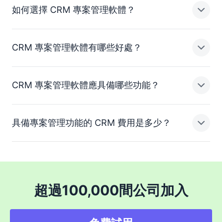
如何選擇 CRM 專案管理軟體？
CRM 專案管理軟體是一個統一工作空間，可在單一系統中
串連銷售及交付。交易贏得後，團隊不必將工作移到不同
工具中，而能在完整背景脈絡下繼續執行——包含交易歷
CRM 專案管理軟體有哪些好處？
史、註記、電子郵件和承諾事項——所有資訊都已就緒。
選擇能銜接「交易贏得」與「交付」之間落差的解決方
這能消除交接落差、減少手動設定，並確保交付從銷售結
案，且不需要整合或手動交接。最佳平台不只是追蹤任務
束的位置精準接續，進而加快新客戶導入並帶來更一致的
——還會將交付連結到收入和客戶背景脈絡。尋找自動化
CRM 專案管理軟體應具備哪些功能？
成果。
交易到專案交接、跨團隊共享可見度，以及專案健康狀態
最大的好處就是連續性——你的團隊可以從銷售推進到交
洞察分析等功能，讓你及早發現風險，並優先處理會影響
付，不會失去背景脈絡，也不用切換工具。這會為團隊和
銷售流程的工作。強大的解決方案應協助團隊執行已售出
客戶建立單一可靠資訊來源，減少溝通誤解，並免除重新
具備專案管理功能的 CRM 費用是多少？
的內容，而不是重新建立一切。
建立專案簡報的需求。它也能透過可重複使用的自動化協
尋找能支援從銷售到交付完整生命週期的功能。這包括從
助你標準化交付，讓你在擴大營運規模的同時，維持一致
交易到專案的自動化交接，讓團隊能以完整背景脈絡開始
且高品質的客戶體驗。
工作，也包含時間軸、相依性及里程碑等規劃工具，用來
管理執行。強大的協作功能——例如共享任務、@-
具備專案管理功能的 CRM 成本，取決於團隊所需的功能
mentions 和客戶可見度——能讓所有人保持一致。最後，
層級和規模。獨立工具看似較便宜，但為銷售和交付使用
超過100,000間公司加入
報告及專案健康狀態洞察分析能確保你追蹤進度、及早找
分開的系統，長期下來往往會造成效率低落和額外成本。
出風險，並讓交付持續連結到收入。
整合專案管理的統一 CRM 能減少工具分散、提升團隊生
產力，並透過更順暢的交付保護收入。包含 Pipedrive 在