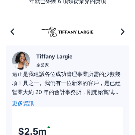
年就已榮獲 6 項領銜業界的獎項
Tiffany Largie
企業家
這正是我建議各位成功管理事業所需的少數幾
項工具之一。我們有一位新來的客戶，是已經
營業大約 20 年的會計事務所，剛開始嘗試在
Pipedrive 上尋找有望客戶。才短短幾個小
更多資訊
時，事務所的代表就跟我們說「我剛剛用
Pipedrive 找到了 18 萬 8 千美元的收入！」
$2.5m