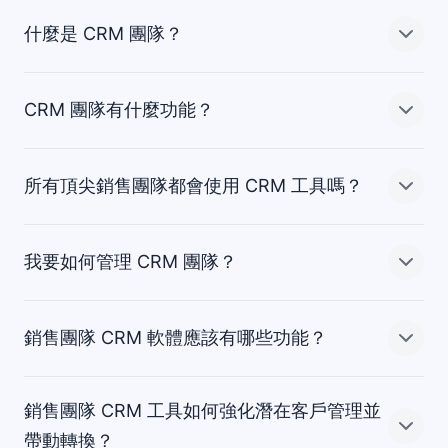
什麼是 CRM 團隊？
銷售團隊 CRM 也稱為
，是一套客戶關係管理平
台，專門設計來幫助銷售代表將潛在客戶與有望客戶轉換
成客戶，並幫助銷售經理監督表現和成果。
CRM 團隊有什麼功能？
CRM 團隊是使用 CRM 工具的銷售或客戶管理團隊。
不論這個團隊隸屬於小型事業或大企業，CRM 都能讓團隊
所有頂尖銷售團隊都會使用 CRM 工具嗎？
使用整理銷售努力、提高效率並改善
的功能。
CRM 團隊會用客戶關係管理技巧贏得更多交易、改善預測
並管理客戶、潛在客戶及有望客戶的關係。
我要如何管理 CRM 團隊？
最佳
會運用所有工具在競爭中佔得優勢。
CRM 對銷售團隊是必要的，因為它能讓團隊掌控銷售流程
銷售團隊 CRM 軟體應該有哪些功能？
及聯絡人資料庫。
可以提供團隊成果及活動的綜觀，幫助部門經
理管理團隊。
頂尖銷售團隊會用 CRM 工具進行
，還會用
銷售團隊 CRM 工具如何強化潛在客戶管理並
CRM 自動化省下處理重複性工作的時間。
將
拆分成用客製化欄位調整的報告，就能讓經理
尋找銷售團隊 CRM 工具時，要優先注意是否有以下功
帶動轉換？