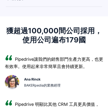
了解哪些策略奏效，進而知道有哪些銷售代表可能需要參
能：
加網路研討會或教育訓練課程、或需要其他協助。
潛在客戶及聯絡人管理
銷售團隊可以在銷售團隊 CRM 平台上整理聯絡人、追蹤
銷售流程視覺化
互動並自動進行後續追蹤。CRM 平台可以就潛在客戶行為
獲超過100,000間公司採用，
提供洞察分析、改善銷售過程並判定潛在客戶優先順序。
任務及交易追蹤
使用公司遍布179國
整合
Pipedrive讓我們的銷售部門生產力更高，也更
行動裝置存取
有效率。使用起來非常簡單且會持續更新。
客製化
Ana Rinck
報告及儀表板
BAKERpedia的業務經理
自動化銷售工作流程
Pipedrive 明顯比其他 CRM 工具更具價值，
合作工具