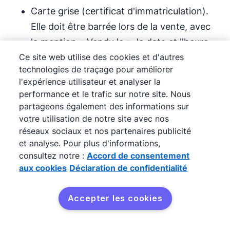
Carte grise (certificat d'immatriculation).
Elle doit être barrée lors de la vente, avec
la mention « Vendu le », la date et l'heure.
Ce site web utilise des cookies et d'autres
Gardez une copie pour la résiliation de
technologies de traçage pour améliorer
votre assurance auto.
l'expérience utilisateur et analyser la
performance et le trafic sur notre site. Nous
Certificat de cession
signé par le vendeur
partageons également des informations sur
et l'acheteur.
votre utilisation de notre site avec nos
réseaux sociaux et nos partenaires publicité
Certificat de non-gage
(certificat de
et analyse. Pour plus d'informations,
situation administrative).
consultez notre :
Accord de consentement
aux cookies
Déclaration de confidentialité
Code de cession du véhicule
.
Accepter les cookies
Manuel d'utilisation, carnet d'entretien et
Essayer gratuitement
factures associées.