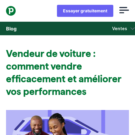
Essayer gratuitement
Blog
Ventes
Ventes
Vendeur de voiture :
Marketing
comment vendre
Actus Produit
efficacement et améliorer
vos performances
Études de cas
S'ouvre dans une nouvelle fenêtre