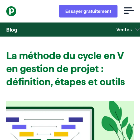
Essayer gratuitement
Blog
Ventes
Ventes
La méthode du cycle en V
Marketing
en gestion de projet :
Actus Produit
définition, étapes et outils
Études de cas
S'ouvre dans une nouvelle fenêtre