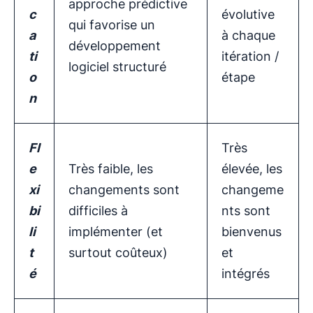
approche prédictive
c
évolutive
qui favorise un
a
à chaque
développement
ti
itération /
logiciel structuré
o
étape
n
Fl
Très
e
Très faible, les
élevée, les
xi
changements sont
changeme
bi
difficiles à
nts sont
li
implémenter (et
bienvenus
t
surtout coûteux)
et
é
intégrés