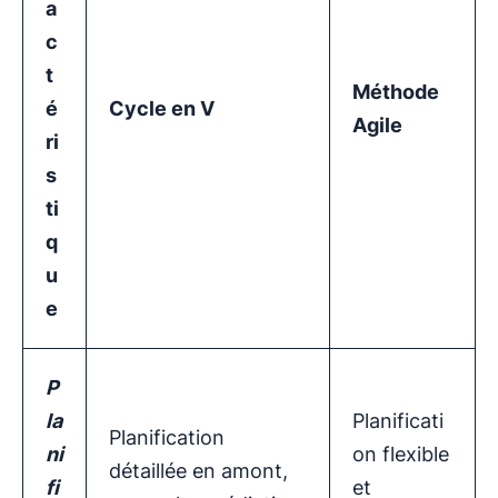
a
c
t
Méthode
é
Cycle en V
Agile
ri
s
ti
q
u
e
P
la
Planificati
Planification
ni
on flexible
détaillée en amont,
fi
et