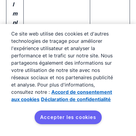
I
m
pl
ic
Ce site web utilise des cookies et d'autres
a
Continue
technologies de traçage pour améliorer
l'expérience utilisateur et analyser la
ti
Forte au début
et
performance et le trafic sur notre site. Nous
o
(définition des
constante
partageons également des informations sur
n
besoins) et à la fin
tout au
votre utilisation de notre site avec nos
d
(revue du logiciel)
long du
réseaux sociaux et nos partenaires publicité
et analyse. Pour plus d'informations,
u
projet
consultez notre :
Accord de consentement
cl
aux cookies
Déclaration de confidentialité
ie
n
Accepter les cookies
t
Essayez gratuitement