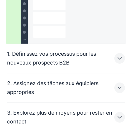
1. Définissez vos processus pour les
nouveaux prospects B2B
2. Assignez des tâches aux équipiers
Créez des
et de nouveaux flux
appropriés
pour les affaires. Avec un pipeline de vente visuel, il
est facile de configurer des activités sur mesure pour
3. Explorez plus de moyens pour rester en
votre entreprise.
Assignez automatiquement chaque demande, chaque
contact
Créez des pipelines pour vos divers flux de travail, en
tâche et chaque date d'échéance à la bonne