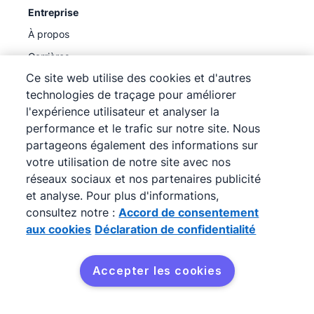
Entreprise
À propos
Carrières
Ce site web utilise des cookies et d'autres
Blog
technologies de traçage pour améliorer
Newsroom
l'expérience utilisateur et analyser la
Recevoir notre newsletter
performance et le trafic sur notre site. Nous
partageons également des informations sur
Trust center
votre utilisation de notre site avec nos
Legal hub
réseaux sociaux et nos partenaires publicité
Sous-traitants ultérieurs
et analyse. Pour plus d'informations,
consultez notre :
Accord de consentement
aux cookies
Déclaration de confidentialité
Accepter les cookies
©
2026
Pipedrive
Pipedrive
Conditions d'utilisation