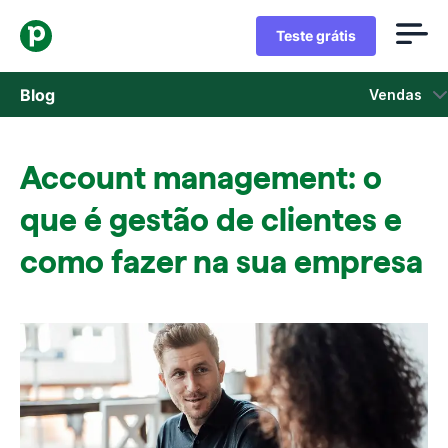
Teste grátis
Blog
Vendas
Vendas
Account management: o
Marketing
que é gestão de clientes e
Atualizações de Produtos
como fazer na sua empresa
Estudos de caso
Abre em uma nova janela