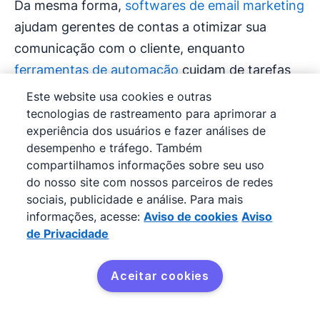
Da mesma forma,
softwares de email marketing
ajudam gerentes de contas a otimizar sua
comunicação com o cliente, enquanto
ferramentas de automação
cuidam de tarefas
administrativas que consomem tempo. Isso
Este website usa cookies e outras
libera os gerentes para passar mais tempo
tecnologias de rastreamento para aprimorar a
experiência dos usuários e fazer análises de
oferecendo assistência personalizada aos
desempenho e tráfego. Também
clientes.
compartilhamos informações sobre seu uso
do nosso site com nossos parceiros de redes
Aprendizado contínuo
sociais, publicidade e análise. Para mais
informações, acesse:
Aviso de cookies
Aviso
A alma do account management é gerar
de Privacidade
crescimento. Gerentes de contas precisam
encontrar maneiras de ajudar clientes e seu
Aceitar cookies
Teste agora
negócio dentro daquela conta a crescer. Eles
também precisam dedicar tempo para se