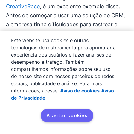
CreativeRace
, é um excelente exemplo disso.
Antes de começar a usar uma solução de CRM,
a empresa tinha dificuldades para rastrear e
não perder leads e fazer previsões anuais de
Este website usa cookies e outras
receita. Até que sua
equipe
decidiu investir no
tecnologias de rastreamento para aprimorar a
Pipedrive.
experiência dos usuários e fazer análises de
desempenho e tráfego. Também
Com o recurso Insights, a CreativeRace passou
compartilhamos informações sobre seu uso
a fazer previsões precisas facilmente para
do nosso site com nossos parceiros de redes
sociais, publicidade e análise. Para mais
medir a velocidade dos leads, aumentando sua
informações, acesse:
Aviso de cookies
Aviso
visibilidade e tornando as decisões tomadas
de Privacidade
mais inteligentes. Isso também gerou um
aumento de 600% na taxa anual de aquisição de
Aceitar cookies
clientes.
Teste grátis