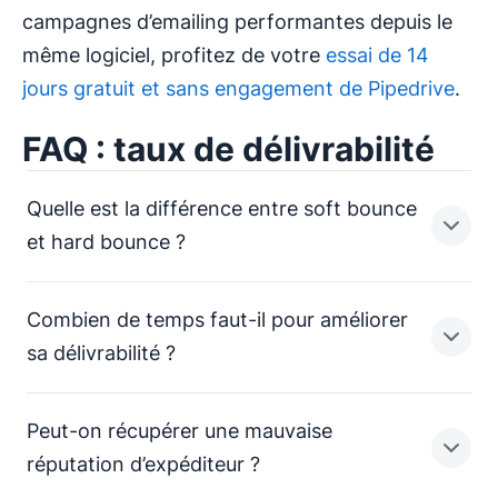
campagnes d’emailing performantes depuis le
même logiciel, profitez de votre
essai de 14
jours gratuit et sans engagement de Pipedrive
.
FAQ : taux de délivrabilité
Quelle est la différence entre soft bounce
et hard bounce ?
Combien de temps faut-il pour améliorer
Un soft bounce correspond à un refus
sa délivrabilité ?
temporaire de la réception de l’e-mail par
le serveur du destinataire. Cela peut être
Peut-on récupérer une mauvaise
dû à un message trop volumineux ou un
Certains protocoles permettent
réputation d’expéditeur ?
manque de stockage dans la messagerie
d’améliorer immédiatement votre