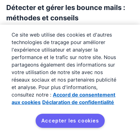
Détecter et gérer les bounce mails :
méthodes et conseils
Les bounce mails plombent vos campagnes ?
Ce site web utilise des cookies et d'autres
Apprenez à distinguer hard et soft bounce et à
technologies de traçage pour améliorer
nettoyer vos listes. Nos conseils pour booster
l'expérience utilisateur et analyser la
performance et le trafic sur notre site. Nous
votre délivrabilité et vos conversions.
partageons également des informations sur
votre utilisation de notre site avec nos
réseaux sociaux et nos partenaires publicité
et analyse. Pour plus d'informations,
consultez notre :
Accord de consentement
aux cookies
Déclaration de confidentialité
Accepter les cookies