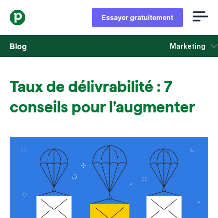
Essayer gratuitement
Blog
Marketing
Ventes
Taux de délivrabilité : 7
Marketing
conseils pour l’augmenter
Actus Produit
Études de cas
S'ouvre dans une nouvelle fenêtre