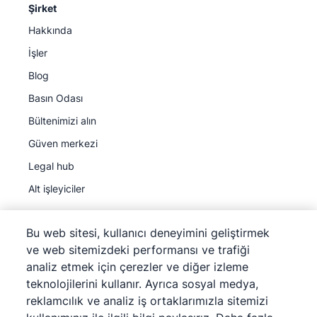
Şirket
Hakkında
İşler
Blog
Basın Odası
Bültenimizi alın
Güven merkezi
Legal hub
Alt işleyiciler
Bu web sitesi, kullanıcı deneyimini geliştirmek
ve web sitemizdeki performansı ve trafiği
analiz etmek için çerezler ve diğer izleme
©
2026
Pipedrive
teknolojilerini kullanır. Ayrıca sosyal medya,
Pipedrive
Hizmet Koşulları
reklamcılık ve analiz iş ortaklarımızla sitemizi
Pipedrive
Gizlilik Bildirimi