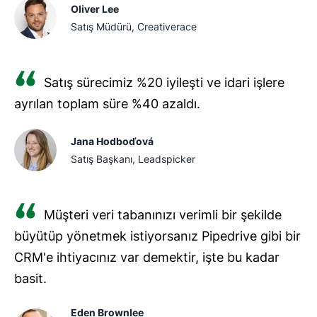
Oliver Lee
Farklı bir Excel çalışma kitabından aktarmak için her
Satış Müdürü, Creativerace
ikisini de açın, kaynaktaki verileri seçin ve bunu
kopyalayıp hedef çalışma kitabına yapıştırın. Alternatif
olarak, “Verileri İçe Aktar” özelliğini kullanabilirsiniz.
Satış sürecimiz %20 iyileşti ve idari işlere
ayrılan toplam süre %40 azaldı.
Jana Hodboďová
Satış Başkanı, Leadspicker
Müşteri veri tabanınızı verimli bir şekilde
büyütüp yönetmek istiyorsanız Pipedrive gibi bir
CRM'e ihtiyacınız var demektir, işte bu kadar
basit.
Eden Brownlee