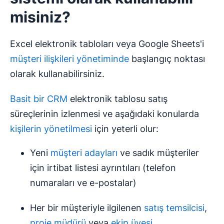
aktar”
'ı seçmesi gerekir. Verileri, CSV dosyası (bir
misiniz?
satırda virgüllerin değerleri ayırdığı bir metin dosyası)
veya Excel (.xlsx) dosyası olarak dışa aktarabilirsiniz.
Excel elektronik tabloları veya Google Sheets'i
müşteri ilişkileri yönetiminde
başlangıç noktası
olarak kullanabilirsiniz.
Basit bir CRM
elektronik tablosu satış
süreçlerinin izlenmesi ve aşağıdaki konularda
kişilerin yönetilmesi
için yeterli olur:
Yeni
müşteri adayları
ve sadık müşteriler
için irtibat listesi ayrıntıları (telefon
numaraları ve e-postalar)
Her bir müşteriyle ilgilenen
satış temsilcisi
,
proje müdürü
veya
ekip üyesi