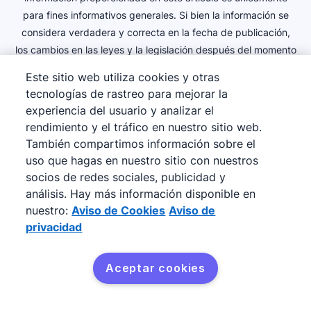
y potenciales y visualizar una gran cantidad de datos
para fines informativos generales. Si bien la información se
en la generación de informes automatizados.
Las amplias opciones de personalización de Pipedrive
considera verdadera y correcta en la fecha de publicación,
lo convierten en una herramienta esencial para las
los cambios en las leyes y la legislación después del momento
agencias de seguros con un embudo complejo.
de la publicación pueden afectar la precisión de la
Este sitio web utiliza cookies y otras
información. La información puede cambiar sin previo aviso y
Con las funciones como los campos personalizados
tecnologías de rastreo para mejorar la
Pipedrive no es responsable de ninguna manera por la
para registrar el tipo de póliza y el monto de la prima,
experiencia del usuario y analizar el
exactitud de cualquier información impresa y almacenada o
hasta el historial de comunicaciones con el cliente para
rendimiento y el tráfico en nuestro sitio web.
interpretada y utilizada de alguna manera por un usuario. No
que puedas revisar las interacciones con clientes
También compartimos información sobre el
debe actuar ni abstenerte de actuar sobre la base de la
potenciales, Pipedrive les simplifica el mantener y
uso que hagas en nuestro sitio con nuestros
información incluida en este artículo sin buscar asesoramiento
obtener resultados a los agentes de seguros.
socios de redes sociales, publicidad y
legal u otro tipo de asesoramiento profesional.
análisis. Hay más información disponible en
nuestro:
Aviso de Cookies
Aviso de
privacidad
¡Dedica menos tiempo a las
Aceptar cookies
Pruébalo gratis
tareas administrativas y más