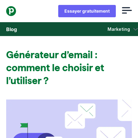
Essayer gratuitement
Blog
Marketing
Ventes
Générateur d’email :
Marketing
comment le choisir et
Actus Produit
l’utiliser ?
Études de cas
S'ouvre dans une nouvelle fenêtre