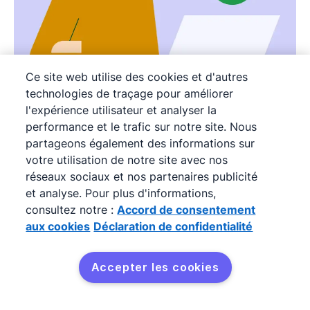
Ce site web utilise des cookies et d'autres
technologies de traçage pour améliorer
Mail de confirmation : définition,
l'expérience utilisateur et analyser la
bonnes pratiques et exemples
performance et le trafic sur notre site. Nous
partageons également des informations sur
Découvrez 7 exemples de mail de confirmation
votre utilisation de notre site avec nos
efficaces ainsi que des bonnes pratiques à
réseaux sociaux et nos partenaires publicité
et analyse. Pour plus d'informations,
suivre pour améliorer l'expérience et la
consultez notre :
Accord de consentement
confiance client, même après l’achat.
aux cookies
Déclaration de confidentialité
Accepter les cookies
Essayez gratuitement
Produit