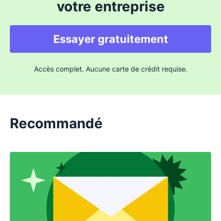
votre entreprise
fins de harcèlement, de fraude ou d'envoi
de spam. Tout dépend donc de l'intention
de l'utilisateur.
Essayer gratuitement
Accès complet. Aucune carte de crédit requise.
Recommandé