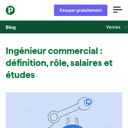
Essayer gratuitement
Blog
Ventes
Ventes
Ingénieur commercial :
Marketing
définition, rôle, salaires et
Actus Produit
études
Études de cas
S'ouvre dans une nouvelle fenêtre