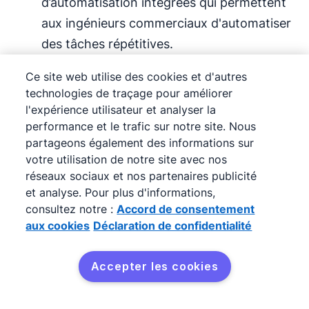
d’automatisation intégrées qui permettent
aux ingénieurs commerciaux d'automatiser
des tâches répétitives.
Ce site web utilise des cookies et d'autres
Des rapports personnalisés et des
technologies de traçage pour améliorer
prévisions des ventes
précises :
Pipedrive
l'expérience utilisateur et analyser la
vous aide à créer des rapports
performance et le trafic sur notre site. Nous
personnalisés mis à jour en temps réel pour
partageons également des informations sur
votre utilisation de notre site avec nos
vous permettre de suivre précisément vos
réseaux sociaux et nos partenaires publicité
performances. De plus, le CRM vous donne
et analyse. Pour plus d'informations,
les outils nécessaires pour établir des
consultez notre :
Accord de consentement
prévisions précises qui vous aident à
aux cookies
Déclaration de confidentialité
prioriser vos actions et savoir où vous en
êtes dans l’atteinte de vos
objectifs
Accepter les cookies
commerciaux
.