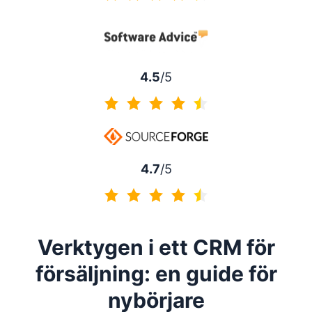
4.5 av 5
4.5
/5
4.5 av 5
4.7
/5
4.7 av 5
Verktygen i ett CRM för
försäljning: en guide för
nybörjare