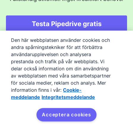
fokus på potentiella kunder. Några av de vanligare
funktionerna i ett försäljnings-CRM är automatisering
av arbetsflöde och marknadsföring, projektledning,
Testa Pipedrive gratis
prospektkvalificering, prospektgenerering och e-
postmarknadsföringskampanjer.
Den här webbplatsen använder cookies och
andra spårningstekniker för att förbättra
användarupplevelsen och analysera
Produkt
prestanda och trafik på vår webbplats. Vi
Funktioner
delar också information om din användning
av webbplatsen med våra samarbetspartner
Pipedrives AI
för sociala medier, reklam och analys. Mer
Priser
information finns i vår:
Cookie-
Integrationer
meddelande
Integritetsmeddelande
API
Acceptera cookies
MCP
Prova gratis
Produktuppdateringar