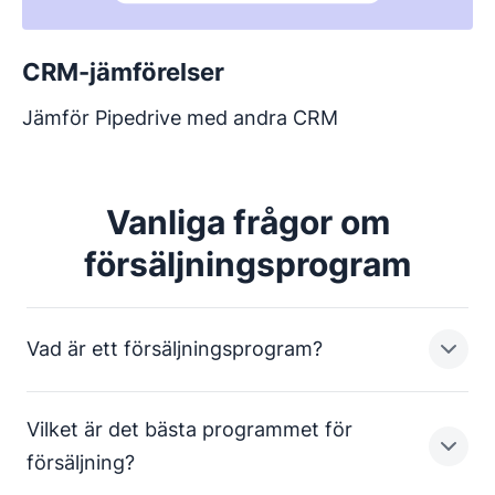
CRM-jämförelser
Jämför Pipedrive med andra CRM
Vanliga frågor om
försäljningsprogram
Vad är ett försäljningsprogram?
Vilket är det bästa programmet för
Företag använder otaliga
-program för olika
försäljning?
behov. Ett försäljningsprogram är utformat för att