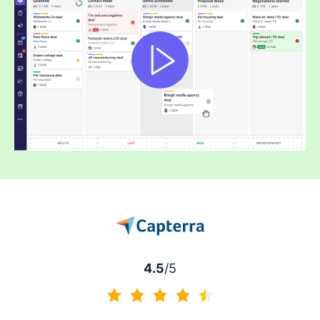
4.5
/5
4.5 av 5