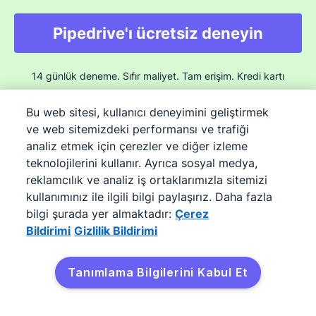
Pipedrive'ı ücretsiz deneyin
14 günlük deneme. Sıfır maliyet. Tam erişim. Kredi kartı
gerekmez.
Bu web sitesi, kullanıcı deneyimini geliştirmek
ve web sitemizdeki performansı ve trafiği
analiz etmek için çerezler ve diğer izleme
teknolojilerini kullanır. Ayrıca sosyal medya,
Ürün
reklamcılık ve analiz iş ortaklarımızla sitemizi
Özellikleri
kullanımınız ile ilgili bilgi paylaşırız. Daha fazla
Pipedrive AI
bilgi şurada yer almaktadır:
Çerez
Bildirimi
Gizlilik Bildirimi
Fiyatlandırma
Entegrasyonlar
Tanımlama Bilgilerini Kabul Et
API
MCP