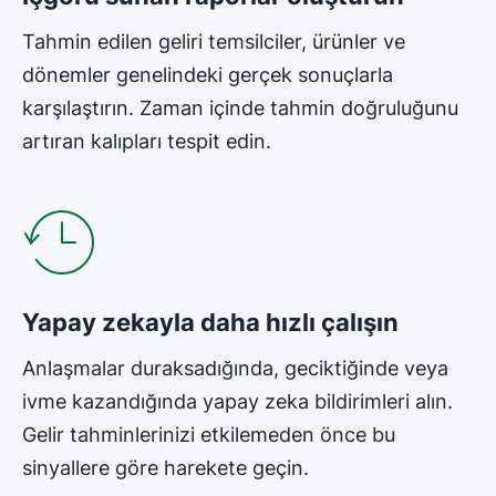
Tahmin edilen geliri temsilciler, ürünler ve
dönemler genelindeki gerçek sonuçlarla
karşılaştırın. Zaman içinde tahmin doğruluğunu
artıran kalıpları tespit edin.
Yeni pencerede açılır
Yapay zekayla daha hızlı çalışın
Anlaşmalar duraksadığında, geciktiğinde veya
ivme kazandığında yapay zeka bildirimleri alın.
Gelir tahminlerinizi etkilemeden önce bu
sinyallere göre harekete geçin.
Yeni pencerede açılır