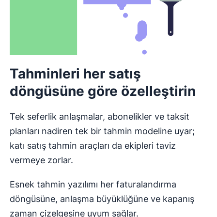
Tahminleri her satış
döngüsüne göre özelleştirin
Tek seferlik anlaşmalar, abonelikler ve taksit
planları nadiren tek bir tahmin modeline uyar;
katı satış tahmin araçları da ekipleri taviz
vermeye zorlar.
Esnek tahmin yazılımı her faturalandırma
döngüsüne, anlaşma büyüklüğüne ve kapanış
zaman çizelgesine uyum sağlar.