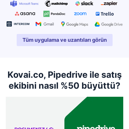
Tüm uygulama ve uzantıları görün
Yeni pencerede açılır
Kovai.co, Pipedrive ile satış
ekibini nasıl %50 büyüttü?