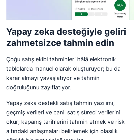
Yapay zeka desteğiyle geliri
zahmetsizce tahmin edin
Çoğu satış ekibi tahminleri hâlâ elektronik
tablolarda manuel olarak oluşturuyor; bu da
karar almayı yavaşlatıyor ve tahmin
doğruluğunu zayıflatıyor.
Yapay zeka destekli satış tahmin yazılımı,
geçmiş verileri ve canlı satış süreci verilerini
okur; kapanış tarihlerini tahmin etmek ve risk
altındaki anlaşmaları belirlemek için olasılık