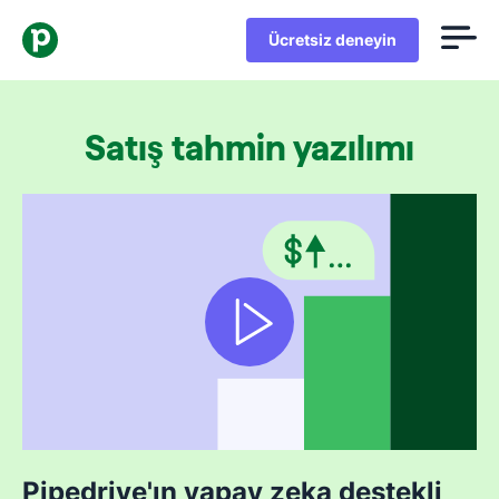
Ücretsiz deneyin
Satış tahmin yazılımı
Pipedrive'ın yapay zeka destekli