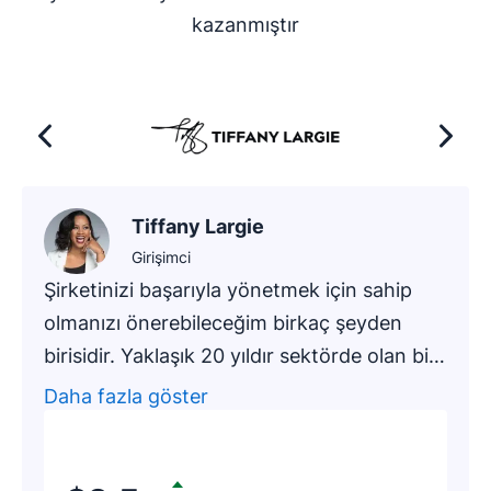
özelleştirilebilir görünümleri
sunar.
kazanmıştır
Tiffany Largie
Girişimci
Şirketinizi başarıyla yönetmek için sahip
olmanızı önerebileceğim birkaç şeyden
birisidir. Yaklaşık 20 yıldır sektörde olan bir
muhasebe firması müşterimiz vardı. Bu
Daha fazla göster
firma, Piperive'da potansiyel müşteri bulma
denemesi yaptı. Birkaç saat sonra, firma
temsilcisi bizimle iletişime geçerek