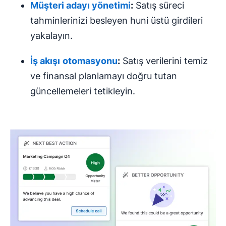
Müşteri adayı yönetimi
:
Satış süreci
tahminlerinizi besleyen huni üstü girdileri
yakalayın.
İş akışı
otomasyonu
:
Satış verilerini temiz
ve finansal planlamayı doğru tutan
güncellemeleri tetikleyin.