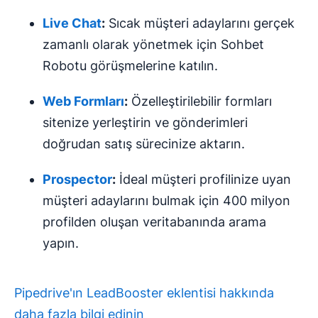
Live Chat
:
Sıcak müşteri adaylarını gerçek
zamanlı olarak yönetmek için Sohbet
Robotu görüşmelerine katılın.
Web Formları
:
Özelleştirilebilir formları
sitenize yerleştirin ve gönderimleri
doğrudan satış sürecinize aktarın.
Prospector
:
İdeal müşteri profilinize uyan
müşteri adaylarını bulmak için 400 milyon
profilden oluşan veritabanında arama
yapın.
Pipedrive'ın LeadBooster eklentisi hakkında
daha fazla bilgi edinin