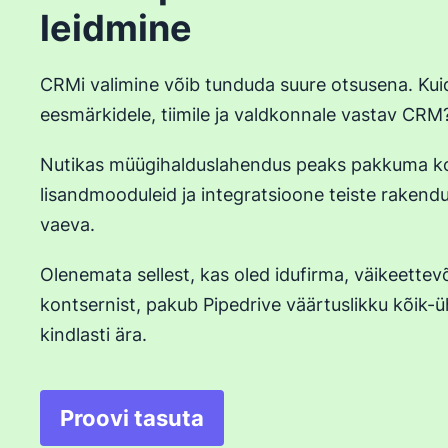
leidmine
CRMi valimine võib tunduda suure otsusena. Kuida
eesmärkidele, tiimile ja valdkonnale vastav CRM
Nutikas müügihalduslahendus peaks pakkuma ko
lisandmooduleid ja integratsioone teiste rakendu
vaeva.
Olenemata sellest, kas oled idufirma, väikeettev
kontsernist, pakub Pipedrive väärtuslikku kõik-
kindlasti ära.
Proovi tasuta