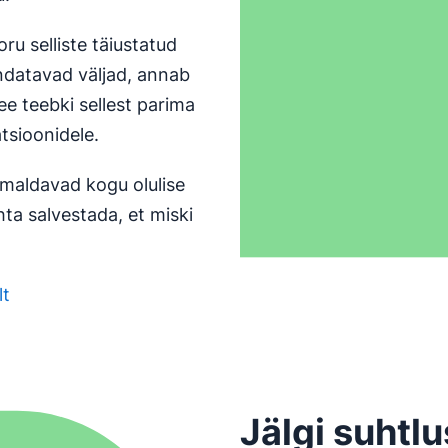
 selliste täiustatud
datavad väljad, annab
e teebki sellest parima
tsioonidele.
imaldavad kogu olulise
ta salvestada, et miski
lt
Jälgi suhtl