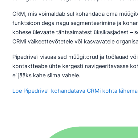
CRM, mis võimaldab sul kohandada oma müügitoru
funktsioonidega nagu segmenteerimine ja kohan
kohese ülevaate tähtsaimatest üksikasjadest – se
CRMi väikeettevõtetele või kasvavatele organisa
Pipedrive’i visuaalsed müügitorud ja töölauad võ
kontaktteabe ühte kergesti navigeeritavasse koh
ei jääks kahe silma vahele.
Loe Pipedrive’i kohandatava CRMi kohta lähema