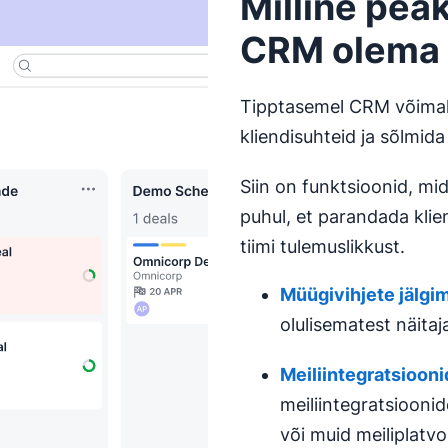
Milline pea
CRM olema
Tipptasemel CRM võimal
kliendisuhteid ja sõlmid
Siin on funktsioonid, mi
puhul, et parandada klie
tiimi tulemuslikkust.
Müügivihjete jälgi
olulisematest näitaj
Meiliintegratsiooni
meiliintegratsiooni
või muid meiliplatv