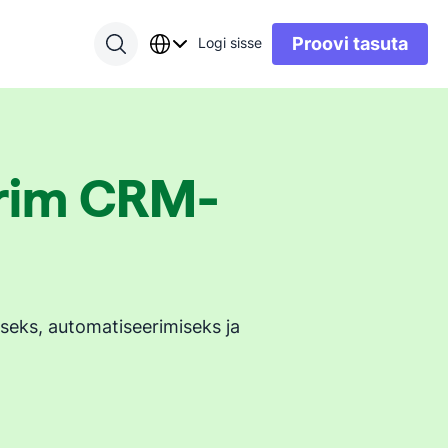
Proovi tasuta
Logi sisse
arim CRM-
seks, automatiseerimiseks ja