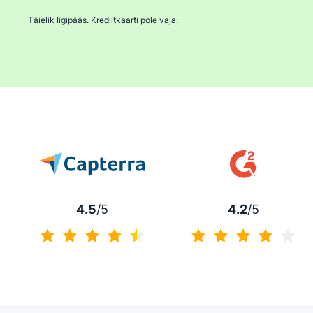
Täielik ligipääs. Krediitkaarti pole vaja.
4.5
/5
4.2
/5
4.5/5
4.2/5