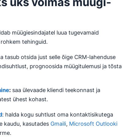
ks üks võimas müügi-
dab müügiesindajatel luua tugevamaid
a rohkem tehinguid.
da tasub otsida just selle õige CRM-lahenduse
ndisuhtlust, prognoosida müügitulemusi ja tõsta
mine
:
saa ülevaade kliendi teekonnast ja
atest ühest kohast.
d
: halda kogu suhtlust oma kontaktisikutega
de kaudu, kasutades
Gmaili
,
Microsoft Outlooki
orme.