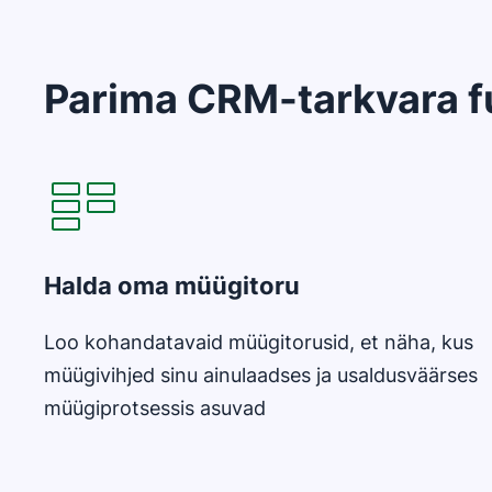
Parima CRM-tarkvara f
Avaneb uues aknas
Halda oma müügitoru
Loo kohandatavaid müügitorusid, et näha, kus
müügivihjed sinu ainulaadses ja usaldusväärses
müügiprotsessis asuvad
Avaneb uues aknas