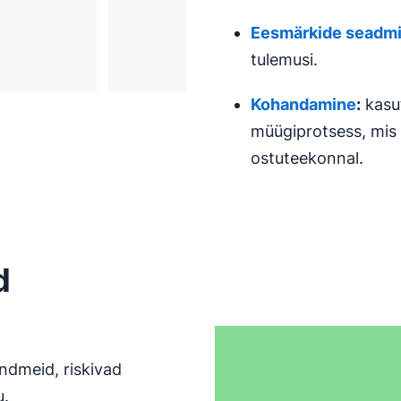
Eesmärkide seadm
tulemusi.
Kohandamine
:
kasut
müügiprotsess, mis 
ostuteekonnal.
d
ndmeid, riskivad
u.