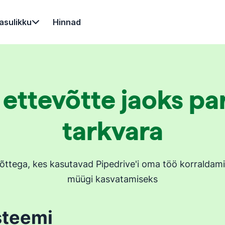
asulikku
Hinnad
 ettevõtte jaoks p
tarkvara
võttega, kes kasutavad Pipedrive'i oma töö korraldami
müügi kasvatamiseks
steemi