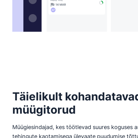
Täielikult kohandatava
müügitorud
Müügiesindajad, kes töötlevad suures koguses a
tehingute kaotamisega ülevaate puudumise tõtt