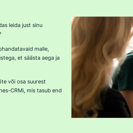
s leida just sinu
?
handatavaid malle,
stega, et säästa aega ja
õte või osa suurest
ühes-CRMi, mis tasub end