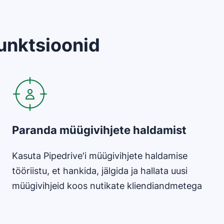
unktsioonid
Avaneb uues aknas
Paranda müügivihjete haldamist
Kasuta Pipedrive'i müügivihjete haldamise
tööriistu, et hankida, jälgida ja hallata uusi
müügivihjeid koos nutikate kliendiandmetega
Avaneb uues aknas