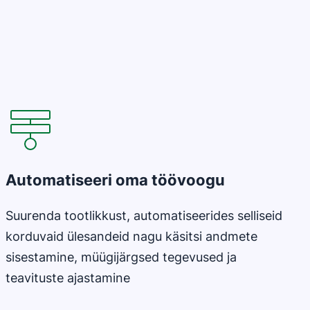
Avaneb uues aknas
Automatiseeri oma töövoogu
Suurenda tootlikkust, automatiseerides selliseid
korduvaid ülesandeid nagu käsitsi andmete
sisestamine, müügijärgsed tegevused ja
teavituste ajastamine
Avaneb uues aknas