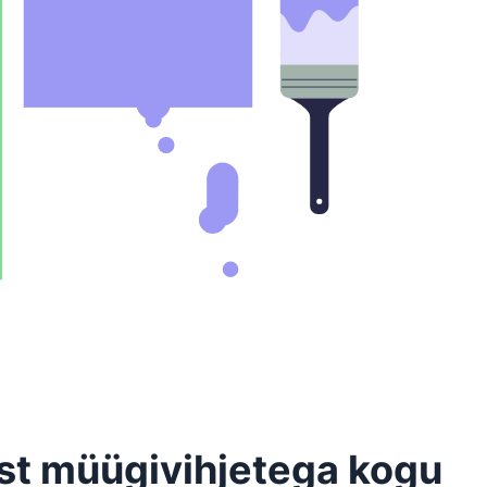
ust müügivihjetega kogu