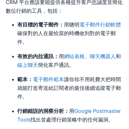
CRM 平台應該要能提供各種提升客戶忠誠度並簡化
數位行銷的工具，包括：
有目標的電子郵件：
用聰明
電子郵件行銷軟體
確保對的人在最恰當的時機收到對的電子郵
件。
有效的內拉通訊：
用
網站表格
、
聊天機器人
和
線上聊天
簡化客戶通訊。
範本：
電子郵件範本
讓你你不用耗費大把時間
就能打造寄送給訂閱者的最佳後續追蹤電子郵
件。
行銷錯誤的洞察分析：
用
Google Postmaster
Tools
找出並處理行銷策略中的任何漏洞。