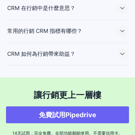
CRM 在行銷中是什麼意思？
尋找能讓你在整個行銷漏斗中全面綜觀潛在客戶旅程、找
CRM 行銷工具能讓行銷團隊更輕鬆管理過程並提升成效。
出理想客戶個人檔案的 CRM。
使用即時資訊和
，就能讓團隊工作更快、更有
常用的行銷 CRM 指標有哪些？
行銷人員也能從聊天機器人、線上聊天、電子郵件宣傳建
效率。
CRM 代表客戶關係管理，是引導潛在客戶通過行銷或
立器和
等行銷 CRM 功能中獲得重要資
的過程。
訊。
這些工具包含自動寄送訊息並追蹤成效的電子郵件宣傳建
CRM 如何為行銷帶來助益？
立器，以及能和網站訪客互動、進而擷取潛在客戶的聊天
CRM 工具為行銷人員提供豐富的潛在客戶相關資料及節省
CRM 工具能產生許多指標，但下列何者才是常用的行銷
小工具。
時間的自動化，讓他們能在對的時間用對的訊息觸及對的
CRM 指標呢？
人。
客戶取得成本（CAC）指的是產生一般客戶所需的費用。
CRM 對行銷的助益在於提供潛在客戶相關資料，以幫助行
銷人員清楚了解誰是最佳客戶。
讓行銷更上一層樓
客戶終身價值（CLV）是一位客戶和你的關係存續期間，
向你消費的總金額。
有了自動化、電子郵件宣傳建立器、聰明聯絡人資料、報
告與聊天功能等好用的工具，行銷人員就能節省時間並快
免費試用Pipedrive
長度則是潛在客戶從進入銷售流程到成交所花費
速看到他們努力帶來的影響。
的平均時間。
14天試用，完全免費。全部功能都能使用。不需要信用卡。