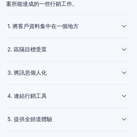
案所能達成的一些行銷工作。
1. 將客戶資料集中在一個地方
2. 區隔目標受眾
從最近的客戶互動到人格特質，將所有需要的資訊都記錄
在 CRM 行銷系統中。
3. 將訊息個人化
統整客戶資料，讓你完整理解潛在客戶以便打造脫穎而出
利用客戶資料，依據共同的族群及活動等建立相關區隔。
的數位行銷宣傳。
精準找到最佳客戶以及可能流失的客戶，再用量身打造的
4. 連結行銷工具
內容瞄準這些區隔，以簡化潛在客戶管理。
輕鬆運用 CRM 資料，將潛在客戶資訊加入行銷電子郵件
中，以打造個人化的體驗。用客戶的語言為買家建立量身
打造的行銷宣傳。
5. 提供全頻道體驗
將行銷工具連結到 Pipedrive，簡化工作流程。完整綜觀行
在未來的宣傳中應對特定的產業焦點、回饋忠實客戶，並
銷表現並自動同步資料，確保萬無一失。