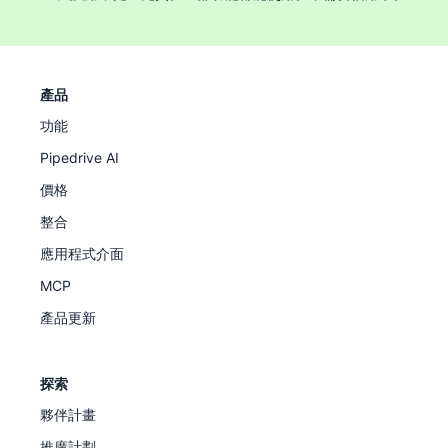
行銷獲取的客戶比率代表透過行銷產生的新生意占比。
取得成本的收回時間是指收回客戶取得成本投資所需要的
客戶關係存續時間。
產品
以上是一些可以用 CRM 計算的最強大指標，以便了解行
功能
銷影響，並針對改善方式做出明智的決策。
Pipedrive AI
價格
整合
應用程式介面
MCP
產品更新
探索
夥伴計畫
推廣計劃