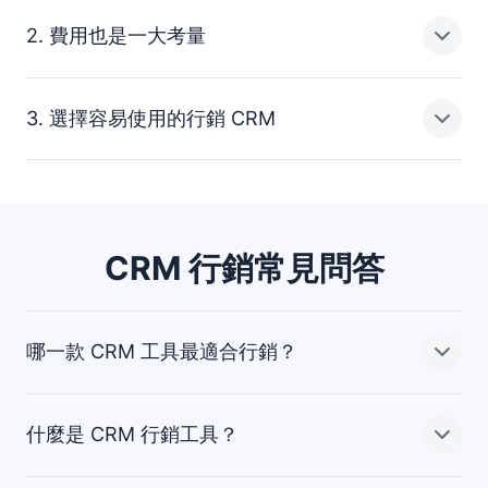
2. 費用也是一大考量
行銷自動化工具能幫助你減少重複性工作。雲端解決方案
最適合遠距行銷團隊，而 iOS 及 Android 用的行動裝置
App 則能讓你隨時隨地管理客戶關係。
3. 選擇容易使用的行銷 CRM
新創和小型事業應該選擇能隨著事業成長而擴展、又不會
超出預算的 CRM 工具。
太過複雜的 CRM 系統很難讓團隊發揮完整的優點。優質
客戶支援和免費試用期能讓你在決定前先適應這套工具。
CRM 行銷常見問答
哪一款 CRM 工具最適合行銷？
什麼是 CRM 行銷工具？
最適合行銷的 CRM 工具能為團隊提供團隊快速有效瞄準
適合的潛在客戶所需要的資訊和工具。