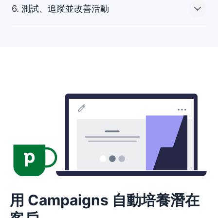
重新吸引過去的有望客戶。
6. 測試、追蹤並改善活動
在 CRM 軟體內追蹤所有通訊頻道，並用適合潛在客戶和
客戶的方式與之互動。
所有行銷資料都唾手可得，讓你能寄送即時後續追蹤，提
在 Pipedrive 儀表板中追蹤關鍵指標，了解潛力客戶如何
供順暢的體驗並提升客戶滿意度。
回應你的宣傳。評估宣傳、了解哪些獲得成功，並依據最
成功的訊息建立範本。
利用洞察分析優化未來的宣傳，讓行銷預算帶來最佳的投
資報酬。
用 Campaigns 自動培養潛在